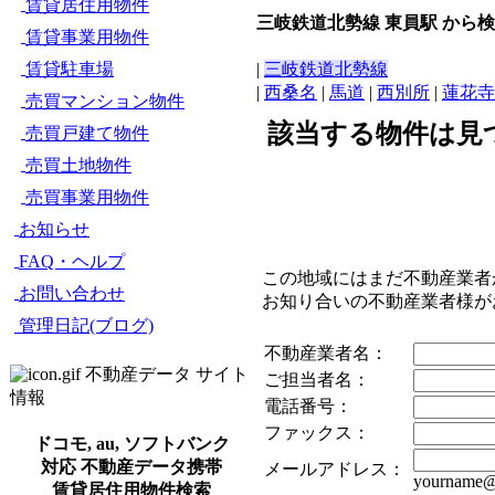
賃貸居住用物件
三岐鉄道北勢線 東員駅 から
賃貸事業用物件
賃貸駐車場
|
三岐鉄道北勢線
|
西桑名
|
馬道
|
西別所
|
蓮花寺
売買マンション物件
該当する物件は見
売買戸建て物件
売買土地物件
売買事業用物件
お知らせ
FAQ・ヘルプ
この地域にはまだ不動産業者
お問い合わせ
お知り合いの不動産業者様が
管理日記(ブログ)
不動産業者名：
不動産データ サイト
ご担当者名：
情報
電話番号：
ファックス：
ドコモ, au, ソフトバンク
対応 不動産データ携帯
メールアドレス：
yourname@
賃貸居住用物件検索