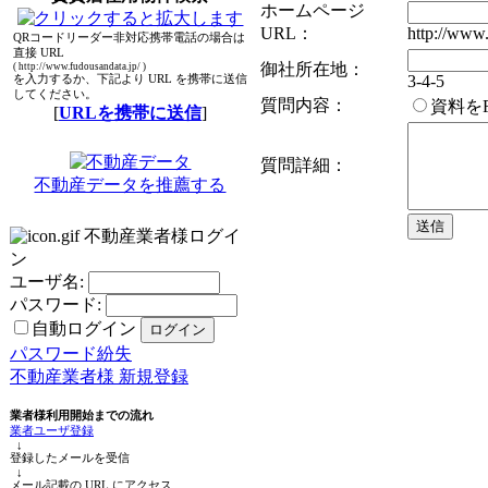
ホームページ
URL：
http://www.
QRコードリーダー非対応携帯電話の場合は
直接 URL
御社所在地：
( http://www.fudousandata.jp/ )
3-4-5
を入力するか、下記より URL を携帯に送信
してください。
質問内容：
資料を
[
URLを携帯に送信
]
質問詳細：
不動産データを推薦する
不動産業者様ログイ
ン
ユーザ名:
パスワード:
自動ログイン
パスワード紛失
不動産業者様 新規登録
業者様利用開始までの流れ
業者ユーザ登録
↓
登録したメールを受信
↓
メール記載の URL にアクセス