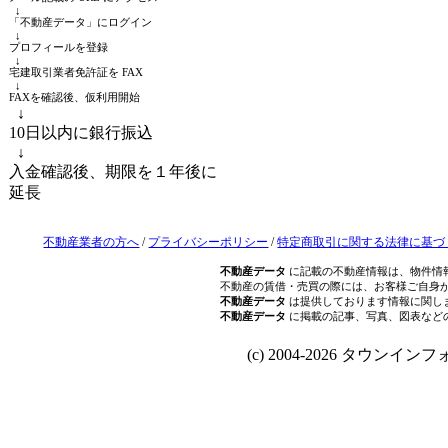
↓
「不動産データ」にログイン
↓
プロフィールを登録
↓
宅建取引業者免許証を FAX
↓
FAXを確認後、仮利用開始
↓
10日以内に銀行振込
↓
入金確認後、期限を１年後に
延長
不動産業者の方へ
/
プライバシーポリシー
/
特定商取引に関する法律に基づ
不動産データ
に記載の不動産情報は、物件情
不動産の賃借・売買の際には、お客様ご自身
不動産データ
は提供しております情報に関し
不動産データ
に掲載の記事、写真、図表など
(c) 2004-2026 タウンインフォ Al