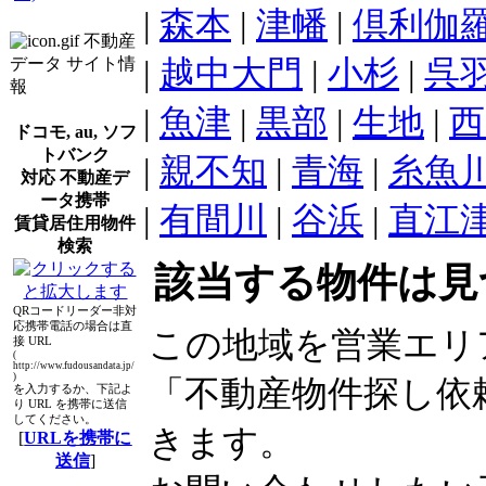
|
森本
|
津幡
|
倶利伽
不動産
|
越中大門
|
小杉
|
呉
データ サイト情
報
|
魚津
|
黒部
|
生地
|
西
ドコモ, au, ソフ
トバンク
|
親不知
|
青海
|
糸魚
対応 不動産デ
ータ携帯
|
有間川
|
谷浜
|
直江
賃貸居住用物件
検索
該当する物件は見
QRコードリーダー非対
応携帯電話の場合は直
この地域を営業エリ
接 URL
(
http://www.fudousandata.jp/
)
「不動産物件探し依
を入力するか、下記よ
り URL を携帯に送信
してください。
きます。
[
URLを携帯に
送信
]