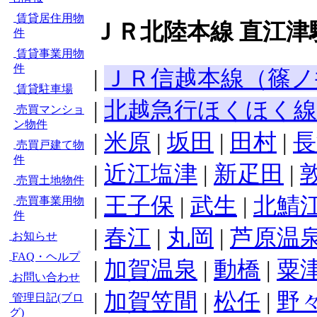
賃貸居住用物
ＪＲ北陸本線 直江津
件
賃貸事業用物
件
|
ＪＲ信越本線（篠ノ
賃貸駐車場
|
北越急行ほくほく線
売買マンショ
ン物件
|
米原
|
坂田
|
田村
|
長
売買戸建て物
件
|
近江塩津
|
新疋田
|
売買土地物件
|
王子保
|
武生
|
北鯖
売買事業用物
件
|
春江
|
丸岡
|
芦原温
お知らせ
FAQ・ヘルプ
|
加賀温泉
|
動橋
|
粟
お問い合わせ
|
加賀笠間
|
松任
|
野々
管理日記(ブロ
グ)