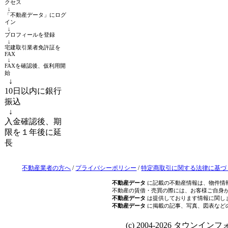
クセス
↓
「不動産データ」にログ
イン
↓
プロフィールを登録
↓
宅建取引業者免許証を
FAX
↓
FAXを確認後、仮利用開
始
↓
10日以内に銀行
振込
↓
入金確認後、期
限を１年後に延
長
不動産業者の方へ
/
プライバシーポリシー
/
特定商取引に関する法律に基づ
不動産データ
に記載の不動産情報は、物件情
不動産の賃借・売買の際には、お客様ご自身
不動産データ
は提供しております情報に関し
不動産データ
に掲載の記事、写真、図表など
(c) 2004-2026 タウンインフォ Al