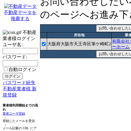
お問い合わせしたい
のページへお進み下
不動産データを
推薦する
不動産
所在地
業
業者様ログイン
有限会社
大阪府大阪市天王寺区筆ケ崎町2
ユーザ名:
ーホーム
パスワード:
自動ログイン
パスワード紛失
不動産業者様 新
規登録
業者様利用開始までの流
れ
業者ユーザ登録
↓
登録したメールを受信
↓
メール記載の URL にア