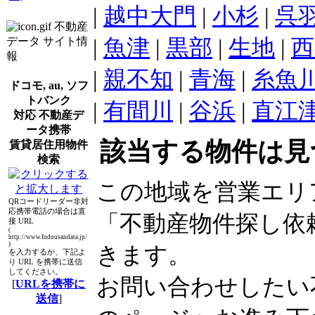
|
越中大門
|
小杉
|
呉
不動産
|
魚津
|
黒部
|
生地
|
西
データ サイト情
報
|
親不知
|
青海
|
糸魚
ドコモ, au, ソフ
トバンク
|
有間川
|
谷浜
|
直江
対応 不動産デ
ータ携帯
該当する物件は見
賃貸居住用物件
検索
この地域を営業エリ
QRコードリーダー非対
応携帯電話の場合は直
「不動産物件探し依
接 URL
(
http://www.fudousandata.jp/
)
きます。
を入力するか、下記よ
り URL を携帯に送信
してください。
お問い合わせしたい
[
URLを携帯に
送信
]