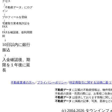
クセス
↓
「不動産データ」にログ
イン
↓
プロフィールを登録
↓
宅建取引業者免許証を
FAX
↓
FAXを確認後、仮利用開
始
↓
10日以内に銀行
振込
↓
入金確認後、期
限を１年後に延
長
不動産業者の方へ
/
プライバシーポリシー
/
特定商取引に関する法律に基づ
不動産データ
に記載の不動産情報は、物件情
不動産の賃借・売買の際には、お客様ご自身
不動産データ
は提供しております情報に関し
不動産データ
に掲載の記事、写真、図表など
(c) 2004-2026 タウンインフォ Al