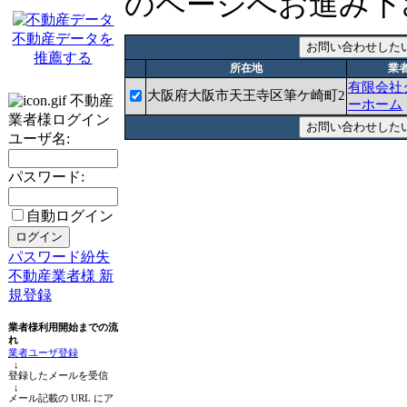
のページへお進み下
不動産データを
推薦する
所在地
業
有限会社
大阪府大阪市天王寺区筆ケ崎町2
不動産
ーホーム
業者様ログイン
ユーザ名:
パスワード:
自動ログイン
パスワード紛失
不動産業者様 新
規登録
業者様利用開始までの流
れ
業者ユーザ登録
↓
登録したメールを受信
↓
メール記載の URL にア