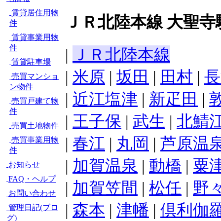
賃貸居住用物
ＪＲ北陸本線 大聖寺
件
賃貸事業用物
件
|
ＪＲ北陸本線
賃貸駐車場
|
米原
|
坂田
|
田村
|
長
売買マンショ
ン物件
|
近江塩津
|
新疋田
|
売買戸建て物
件
|
王子保
|
武生
|
北鯖
売買土地物件
|
春江
|
丸岡
|
芦原温
売買事業用物
件
|
加賀温泉
|
動橋
|
粟
お知らせ
FAQ・ヘルプ
|
加賀笠間
|
松任
|
野々
お問い合わせ
|
森本
|
津幡
|
倶利伽
管理日記(ブロ
グ)