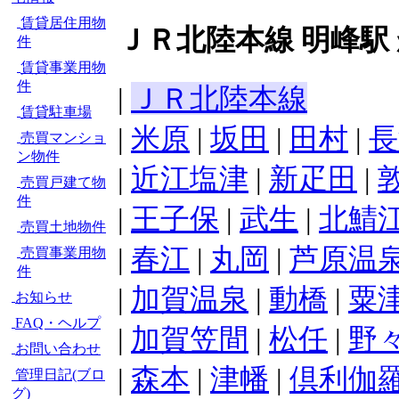
賃貸居住用物
ＪＲ北陸本線 明峰駅
件
賃貸事業用物
件
|
ＪＲ北陸本線
賃貸駐車場
|
米原
|
坂田
|
田村
|
長
売買マンショ
ン物件
|
近江塩津
|
新疋田
|
売買戸建て物
件
|
王子保
|
武生
|
北鯖
売買土地物件
|
春江
|
丸岡
|
芦原温
売買事業用物
件
|
加賀温泉
|
動橋
|
粟
お知らせ
FAQ・ヘルプ
|
加賀笠間
|
松任
|
野々
お問い合わせ
|
森本
|
津幡
|
倶利伽
管理日記(ブロ
グ)