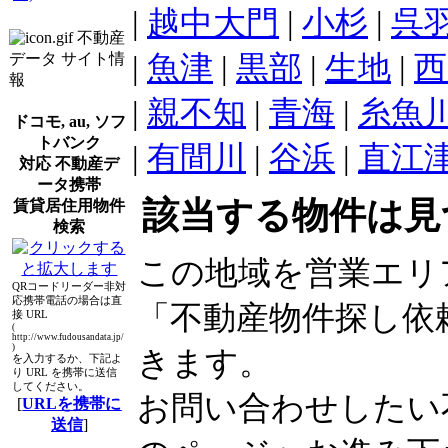
|
越中大門
|
小杉
|
呉
不動産
|
魚津
|
黒部
|
生地
|
西
データ サイト情
報
|
親不知
|
青海
|
糸魚
ドコモ, au, ソフ
トバンク
|
有間川
|
谷浜
|
直江
対応 不動産デ
ータ携帯
該当する物件は見
賃貸居住用物件
検索
この地域を営業エリ
QRコードリーダー非対
応携帯電話の場合は直
「不動産物件探し依
接 URL
(
http://www.fudousandata.jp/
)
きます。
を入力するか、下記よ
り URL を携帯に送信
してください。
お問い合わせしたい
[
URLを携帯に
送信
]