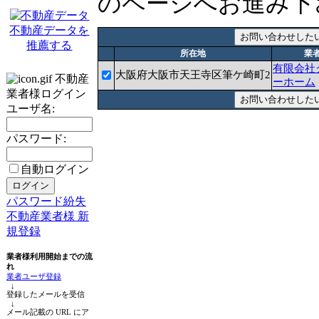
のページへお進み下
不動産データを
推薦する
所在地
業
有限会社
大阪府大阪市天王寺区筆ケ崎町2
不動産
ーホーム
業者様ログイン
ユーザ名:
パスワード:
自動ログイン
パスワード紛失
不動産業者様 新
規登録
業者様利用開始までの流
れ
業者ユーザ登録
↓
登録したメールを受信
↓
メール記載の URL にア