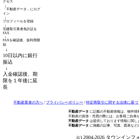
クセス
↓
「不動産データ」にログ
イン
↓
プロフィールを登録
↓
宅建取引業者免許証を
FAX
↓
FAXを確認後、仮利用開
始
↓
10日以内に銀行
振込
↓
入金確認後、期
限を１年後に延
長
不動産業者の方へ
/
プライバシーポリシー
/
特定商取引に関する法律に基づ
不動産データ
に記載の不動産情報は、物件情
不動産の賃借・売買の際には、お客様ご自身
不動産データ
は提供しております情報に関し
不動産データ
に掲載の記事、写真、図表など
(c) 2004-2026 タウンインフォ Al