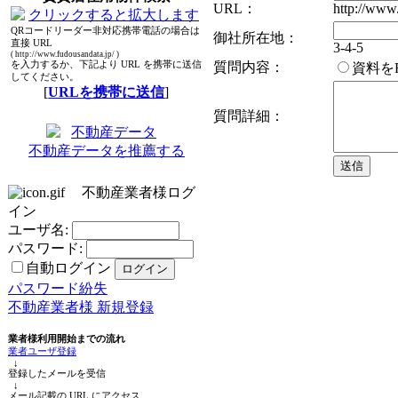
URL：
http://www.
QRコードリーダー非対応携帯電話の場合は
御社所在地：
直接 URL
3-4-5
( http://www.fudousandata.jp/ )
を入力するか、下記より URL を携帯に送信
質問内容：
資料を
してください。
[
URLを携帯に送信
]
質問詳細：
不動産データを推薦する
不動産業者様ログ
イン
ユーザ名:
パスワード:
自動ログイン
パスワード紛失
不動産業者様 新規登録
業者様利用開始までの流れ
業者ユーザ登録
↓
登録したメールを受信
↓
メール記載の URL にアクセス