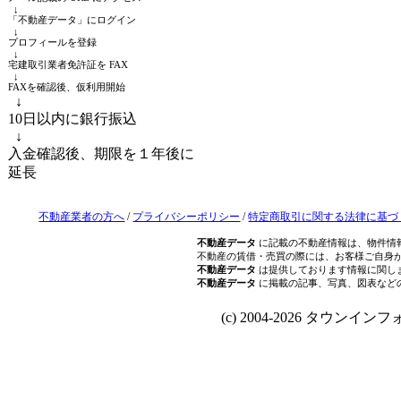
↓
「不動産データ」にログイン
↓
プロフィールを登録
↓
宅建取引業者免許証を FAX
↓
FAXを確認後、仮利用開始
↓
10日以内に銀行振込
↓
入金確認後、期限を１年後に
延長
不動産業者の方へ
/
プライバシーポリシー
/
特定商取引に関する法律に基づ
不動産データ
に記載の不動産情報は、物件情
不動産の賃借・売買の際には、お客様ご自身
不動産データ
は提供しております情報に関し
不動産データ
に掲載の記事、写真、図表など
(c) 2004-2026 タウンインフォ Al