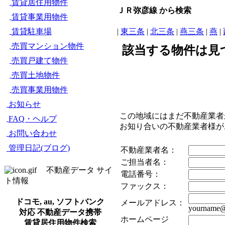
賃貸居住用物件
ＪＲ弥彦線 から検索
賃貸事業用物件
賃貸駐車場
|
東三条
|
北三条
|
燕三条
|
燕
|
売買マンション物件
該当する物件は見
売買戸建て物件
売買土地物件
売買事業用物件
お知らせ
この地域にはまだ不動産業者
FAQ・ヘルプ
お知り合いの不動産業者様
お問い合わせ
管理日記(ブログ)
不動産業者名：
ご担当者名：
不動産データ サイ
電話番号：
ト情報
ファックス：
ドコモ, au, ソフトバンク
メールアドレス：
yourname@
対応 不動産データ携帯
ホームページ
賃貸居住用物件検索