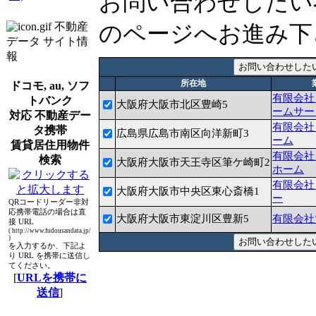
お問い合わせしたい
不動産
のページへお進み下
データ サイト情
報
所在地
ドコモ, au, ソフ
有限会社
トバンク
大阪府大阪市北区豊崎5
ームサー
対応 不動産デー
有限会社
タ携帯
広島県広島市南区向洋新町3
ーム
賃貸居住用物件
有限会社
検索
大阪府大阪市天王寺区筆ケ崎町2
ホーム
有限会社
大阪府大阪市中央区東心斎橋1
ー
QRコードリーダー非対
応携帯電話の場合は直
大阪府大阪市東淀川区豊新5
有限会社
接 URL
( http://www.fudousandata.jp/
)
を入力するか、下記よ
り URL を携帯に送信し
てください。
[
URLを携帯に
送信
]