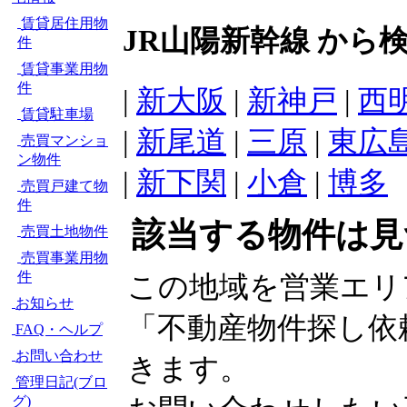
賃貸居住用物
JR山陽新幹線 から
件
賃貸事業用物
件
|
新大阪
|
新神戸
|
西
賃貸駐車場
|
新尾道
|
三原
|
東広
売買マンショ
ン物件
|
新下関
|
小倉
|
博多
売買戸建て物
件
該当する物件は見
売買土地物件
売買事業用物
件
この地域を営業エリ
お知らせ
「不動産物件探し依
FAQ・ヘルプ
お問い合わせ
きます。
管理日記(ブロ
グ)