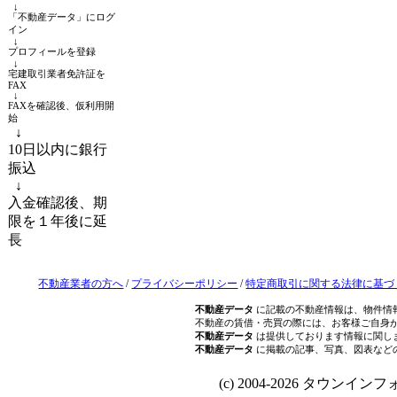
↓
「不動産データ」にログ
イン
↓
プロフィールを登録
↓
宅建取引業者免許証を
FAX
↓
FAXを確認後、仮利用開
始
↓
10日以内に銀行
振込
↓
入金確認後、期
限を１年後に延
長
不動産業者の方へ
/
プライバシーポリシー
/
特定商取引に関する法律に基づ
不動産データ
に記載の不動産情報は、物件情
不動産の賃借・売買の際には、お客様ご自身
不動産データ
は提供しております情報に関し
不動産データ
に掲載の記事、写真、図表など
(c) 2004-2026 タウンインフォ Al