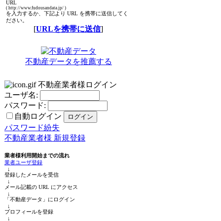
URL
( http://www.fudousandata.jp/ )
を入力するか、下記より URL を携帯に送信してく
ださい。
[
URLを携帯に送信
]
不動産データを推薦する
不動産業者様ログイン
ユーザ名:
パスワード:
自動ログイン
パスワード紛失
不動産業者様 新規登録
業者様利用開始までの流れ
業者ユーザ登録
↓
登録したメールを受信
↓
メール記載の URL にアクセス
↓
「不動産データ」にログイン
↓
プロフィールを登録
↓