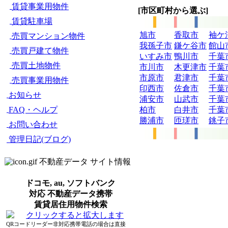
賃貸事業用物件
[市区町村から選ぶ]
賃貸駐車場
旭市
香取市
袖ケ
売買マンション物件
我孫子市
鎌ケ谷市
館山
売買戸建て物件
いすみ市
鴨川市
千葉
売買土地物件
市川市
木更津市
千葉
市原市
君津市
千葉
売買事業用物件
印西市
佐倉市
千葉
お知らせ
浦安市
山武市
千葉
柏市
白井市
千葉
FAQ・ヘルプ
勝浦市
匝瑳市
銚子
お問い合わせ
管理日記(ブログ)
不動産データ サイト情報
ドコモ, au, ソフトバンク
対応 不動産データ携帯
賃貸居住用物件検索
QRコードリーダー非対応携帯電話の場合は直接