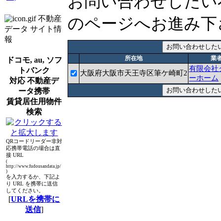
お問い合わせしたい
不動産
のページへお進み下
データ サイト情
報
所在地
業
ドコモ, au, ソフ
有限会社
トバンク
大阪府大阪市天王寺区筆ケ崎町2
ーホーム
対応 不動産デ
ータ携帯
賃貸居住用物件
検索
QRコードリーダー非対
応携帯電話の場合は直
接 URL
(
http://www.fudousandata.jp/
)
を入力するか、下記よ
り URL を携帯に送信
してください。
[
URLを携帯に
送信
]