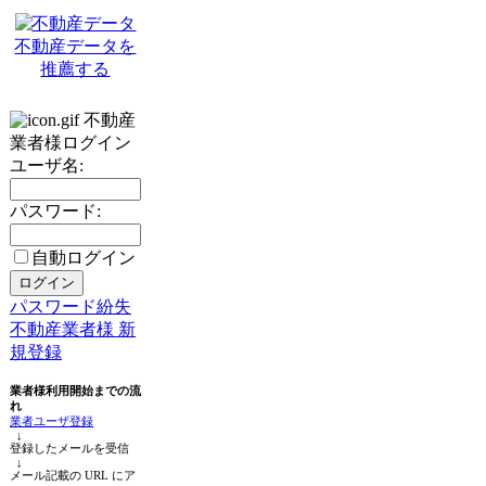
不動産データを
推薦する
不動産
業者様ログイン
ユーザ名:
パスワード:
自動ログイン
パスワード紛失
不動産業者様 新
規登録
業者様利用開始までの流
れ
業者ユーザ登録
↓
登録したメールを受信
↓
メール記載の URL にア