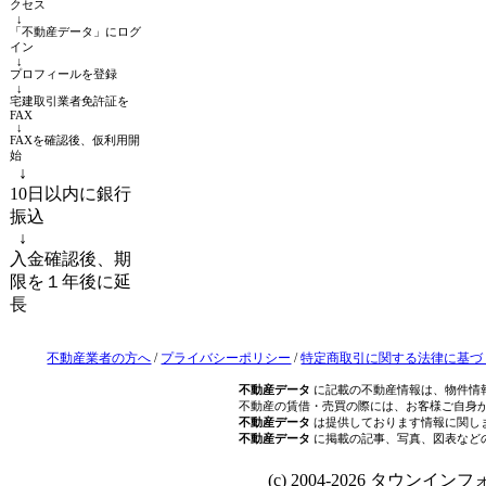
クセス
↓
「不動産データ」にログ
イン
↓
プロフィールを登録
↓
宅建取引業者免許証を
FAX
↓
FAXを確認後、仮利用開
始
↓
10日以内に銀行
振込
↓
入金確認後、期
限を１年後に延
長
不動産業者の方へ
/
プライバシーポリシー
/
特定商取引に関する法律に基づ
不動産データ
に記載の不動産情報は、物件情
不動産の賃借・売買の際には、お客様ご自身
不動産データ
は提供しております情報に関し
不動産データ
に掲載の記事、写真、図表など
(c) 2004-2026 タウンインフォ Al