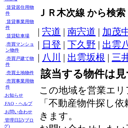
賃貸居住用物
ＪＲ木次線 から検索
件
賃貸事業用物
件
|
宍道
|
南宍道
|
加茂
賃貸駐車場
|
日登
|
下久野
|
出雲
売買マンショ
ン物件
|
八川
|
出雲坂根
|
三
売買戸建て物
件
該当する物件は見
売買土地物件
売買事業用物
件
この地域を営業エリ
お知らせ
「不動産物件探し依
FAQ・ヘルプ
お問い合わせ
きます。
管理日記(ブロ
グ)