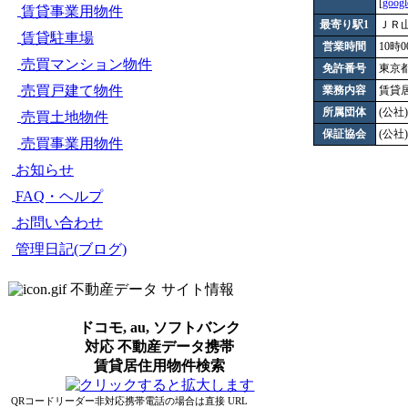
[
goog
賃貸事業用物件
最寄り駅1
ＪＲ
賃貸駐車場
営業時間
10時0
売買マンション物件
免許番号
東京都知
売買戸建て物件
業務内容
賃貸
所属団体
(公
売買土地物件
保証協会
(公
売買事業用物件
お知らせ
FAQ・ヘルプ
お問い合わせ
管理日記(ブログ)
不動産データ サイト情報
ドコモ, au, ソフトバンク
対応 不動産データ携帯
賃貸居住用物件検索
QRコードリーダー非対応携帯電話の場合は直接 URL