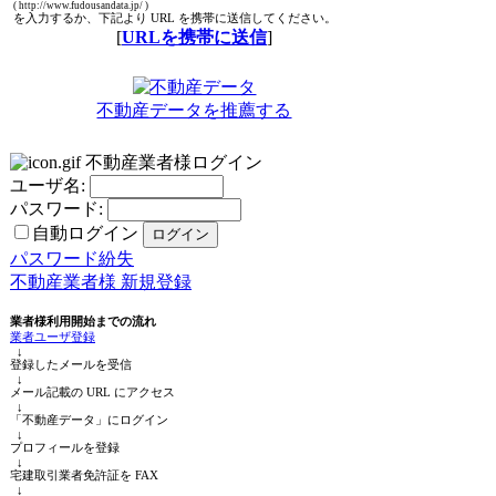
( http://www.fudousandata.jp/ )
を入力するか、下記より URL を携帯に送信してください。
[
URLを携帯に送信
]
不動産データを推薦する
不動産業者様ログイン
ユーザ名:
パスワード:
自動ログイン
パスワード紛失
不動産業者様 新規登録
業者様利用開始までの流れ
業者ユーザ登録
↓
登録したメールを受信
↓
メール記載の URL にアクセス
↓
「不動産データ」にログイン
↓
プロフィールを登録
↓
宅建取引業者免許証を FAX
↓