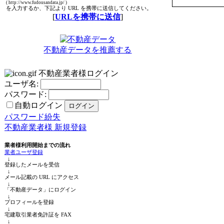
( http://www.fudousandata.jp/ )
を入力するか、下記より URL を携帯に送信してください。
[
URLを携帯に送信
]
不動産データを推薦する
不動産業者様ログイン
ユーザ名:
パスワード:
自動ログイン
パスワード紛失
不動産業者様 新規登録
業者様利用開始までの流れ
業者ユーザ登録
↓
登録したメールを受信
↓
メール記載の URL にアクセス
↓
「不動産データ」にログイン
↓
プロフィールを登録
↓
宅建取引業者免許証を FAX
↓