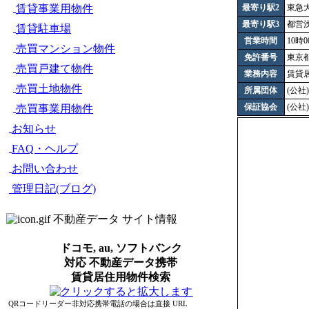
賃貸事業用物件
最寄り駅2
東急
最寄り駅3
都営
賃貸駐車場
営業時間
10時0
売買マンション物件
免許番号
東京都知
売買戸建て物件
業務内容
賃貸
売買土地物件
所属団体
(公
保証協会
(公
売買事業用物件
お知らせ
FAQ・ヘルプ
お問い合わせ
管理日記(ブログ)
不動産データ サイト情報
ドコモ, au, ソフトバンク
対応 不動産データ携帯
賃貸居住用物件検索
QRコードリーダー非対応携帯電話の場合は直接 URL