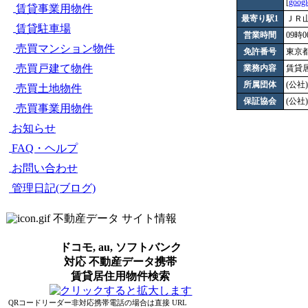
[
goog
賃貸事業用物件
最寄り駅1
ＪＲ
賃貸駐車場
営業時間
09時0
売買マンション物件
免許番号
東京都知
売買戸建て物件
業務内容
賃貸
所属団体
(公
売買土地物件
保証協会
(公
売買事業用物件
お知らせ
FAQ・ヘルプ
お問い合わせ
管理日記(ブログ)
不動産データ サイト情報
ドコモ, au, ソフトバンク
対応 不動産データ携帯
賃貸居住用物件検索
QRコードリーダー非対応携帯電話の場合は直接 URL