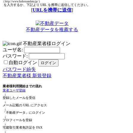
( http://www.fudousandata.jp/ )
を入力するか、下記より URL を携帯に送信してください。
[
URLを携帯に送信
]
不動産データを推薦する
不動産業者様ログイン
ユーザ名:
パスワード:
自動ログイン
パスワード紛失
不動産業者様 新規登録
業者様利用開始までの流れ
業者ユーザ登録
↓
登録したメールを受信
↓
メール記載の URL にアクセス
↓
「不動産データ」にログイン
↓
プロフィールを登録
↓
宅建取引業者免許証を FAX
↓