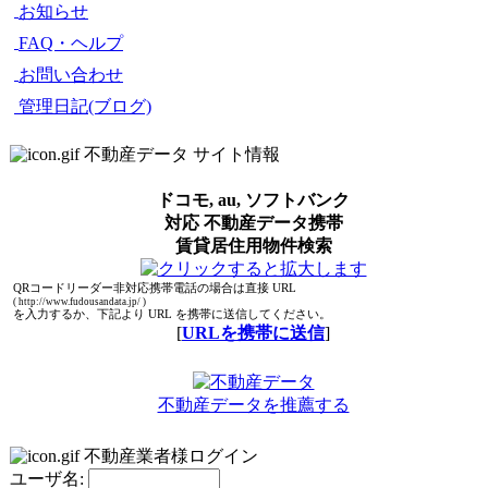
お知らせ
FAQ・ヘルプ
お問い合わせ
管理日記(ブログ)
不動産データ サイト情報
ドコモ, au, ソフトバンク
対応 不動産データ携帯
賃貸居住用物件検索
QRコードリーダー非対応携帯電話の場合は直接 URL
( http://www.fudousandata.jp/ )
を入力するか、下記より URL を携帯に送信してください。
[
URLを携帯に送信
]
不動産データを推薦する
不動産業者様ログイン
ユーザ名: