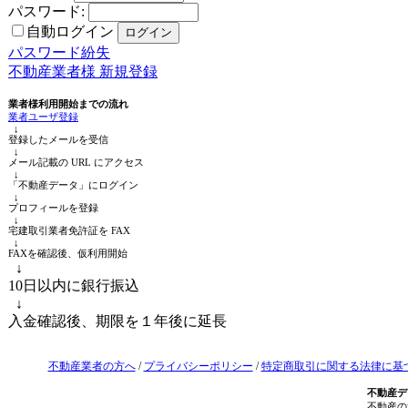
パスワード:
自動ログイン
パスワード紛失
不動産業者様 新規登録
業者様利用開始までの流れ
業者ユーザ登録
↓
登録したメールを受信
↓
メール記載の URL にアクセス
↓
「不動産データ」にログイン
↓
プロフィールを登録
↓
宅建取引業者免許証を FAX
↓
FAXを確認後、仮利用開始
↓
10日以内に銀行振込
↓
入金確認後、期限を１年後に延長
不動産業者の方へ
/
プライバシーポリシー
/
特定商取引に関する法律に基
不動産デ
不動産の