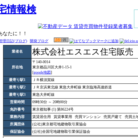
あなたに！！
管理日記(ブログ)
開発ブログ
株式会社エスエス住宅販売
業者名
〒140-0014
所在地
東京都品川区大井1-15-1
[
google地図
]
最寄り駅1
ＪＲ横須賀線
最寄り駅2
ＪＲ京浜東北線 東急大井町線 東京臨海高速鉄道
最寄り駅3
東急大井町線
営業時間
09時30分 ～ 20時00分
免許番号
東京都知事 (1) 第86224号
業務内容
賃貸居住用
賃貸事業用
売買マンション
売買戸建て
売買土
所属団体
(公社)東京都宅地建物取引業協会
保証協会
(公社)全国宅地建物取引業保証協会