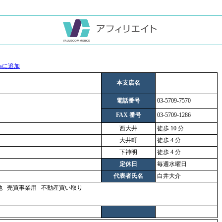
本支店名
電話番号
03-5709-7570
FAX 番号
03-5709-1286
西大井
徒歩 10 分
大井町
徒歩 4 分
下神明
徒歩 4 分
定休日
毎週水曜日
代表者氏名
白井大介
地
売買事業用
不動産買い取り