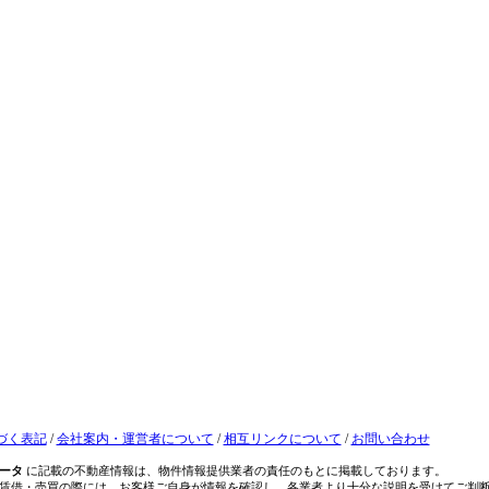
づく表記
/
会社案内・運営者について
/
相互リンクについて
/
お問い合わせ
ータ
に記載の不動産情報は、物件情報提供業者の責任のもとに掲載しております。
賃借・売買の際には、お客様ご自身が情報を確認し、各業者より十分な説明を受けてご判