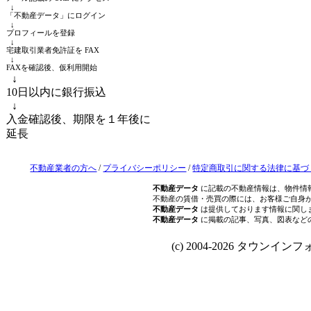
↓
「不動産データ」にログイン
↓
プロフィールを登録
↓
宅建取引業者免許証を FAX
↓
FAXを確認後、仮利用開始
↓
10日以内に銀行振込
↓
入金確認後、期限を１年後に
延長
不動産業者の方へ
/
プライバシーポリシー
/
特定商取引に関する法律に基づ
不動産データ
に記載の不動産情報は、物件情
不動産の賃借・売買の際には、お客様ご自身
不動産データ
は提供しております情報に関し
不動産データ
に掲載の記事、写真、図表など
(c) 2004-2026 タウンインフォ Al