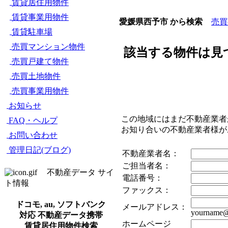
賃貸居住用物件
賃貸事業用物件
売買
愛媛県西予市 から検索
賃貸駐車場
売買マンション物件
該当する物件は見
売買戸建て物件
売買土地物件
売買事業用物件
お知らせ
この地域にはまだ不動産業者
FAQ・ヘルプ
お知り合いの不動産業者様
お問い合わせ
管理日記(ブログ)
不動産業者名：
ご担当者名：
不動産データ サイ
電話番号：
ト情報
ファックス：
ドコモ, au, ソフトバンク
メールアドレス：
yourname@
対応 不動産データ携帯
ホームページ
賃貸居住用物件検索