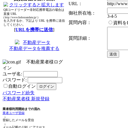
URL：
http://www.
QRコードリーダー非対応携帯電話の場合は
御社所在地：
直接 URL
3-4-5
( http://www.fudousandata.jp/ )
を入力するか、下記より URL を携帯に送信
質問内容：
資料を
してください。
[
URLを携帯に送信
]
質問詳細：
不動産データを推薦する
不動産業者様ログ
イン
ユーザ名:
パスワード:
自動ログイン
パスワード紛失
不動産業者様 新規登録
業者様利用開始までの流れ
業者ユーザ登録
↓
登録したメールを受信
↓
メール記載の URL にアクセス