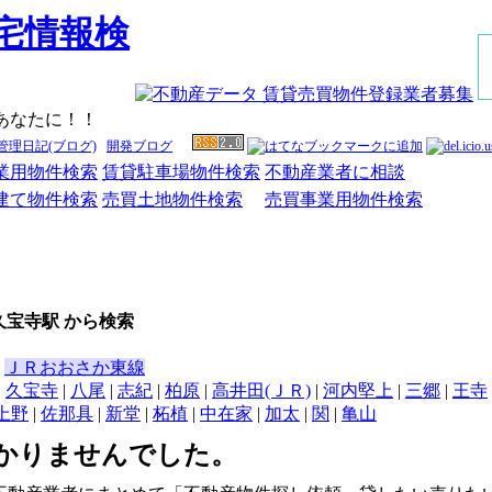
あなたに！！
管理日記(ブログ)
開発ブログ
業用物件検索
賃貸駐車場物件検索
不動産業者に相談
建て物件検索
売買土地物件検索
売買事業用物件検索
久宝寺駅 から検索
|
ＪＲおおさか東線
|
久宝寺
|
八尾
|
志紀
|
柏原
|
高井田(ＪＲ)
|
河内堅上
|
三郷
|
王寺
上野
|
佐那具
|
新堂
|
柘植
|
中在家
|
加太
|
関
|
亀山
かりませんでした。