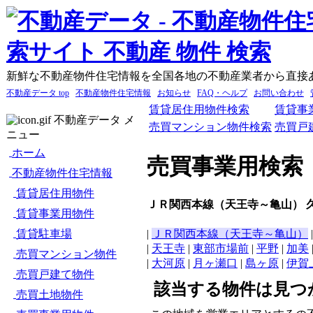
新鮮な不動産物件住宅情報を全国各地の不動産業者から直接
不動産データ top
不動産物件住宅情報
お知らせ
FAQ・ヘルプ
お問い合わせ
賃貸居住用物件検索
賃貸事
不動産データ メ
売買マンション物件検索
売買戸
ニュー
ホーム
売買事業用検索
不動産物件住宅情報
賃貸居住用物件
ＪＲ関西本線（天王寺～亀山） 
賃貸事業用物件
賃貸駐車場
|
ＪＲ関西本線（天王寺～亀山）
|
天王寺
|
東部市場前
|
平野
|
加美
売買マンション物件
|
大河原
|
月ヶ瀬口
|
島ヶ原
|
伊賀
売買戸建て物件
該当する物件は見つ
売買土地物件