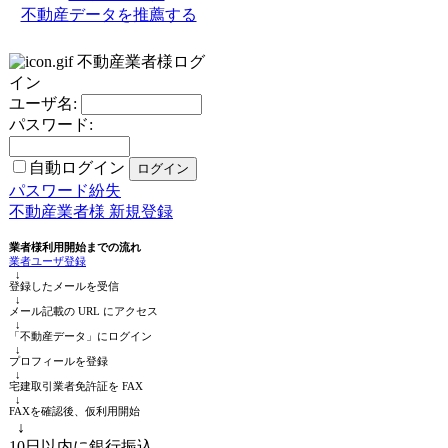
不動産データを推薦する
不動産業者様ログ
イン
ユーザ名:
パスワード:
自動ログイン
パスワード紛失
不動産業者様 新規登録
業者様利用開始までの流れ
業者ユーザ登録
↓
登録したメールを受信
↓
メール記載の URL にアクセス
↓
「不動産データ」にログイン
↓
プロフィールを登録
↓
宅建取引業者免許証を FAX
↓
FAXを確認後、仮利用開始
↓
10日以内に銀行振込