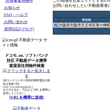
この地域を営業エリアとするの
売買事業用物件
お問い合わせしたい不動産業者
お知らせ
FAQ・ヘルプ
所在地
お問い合わせ
大阪府大阪市天王寺区筆ケ崎町
管理日記(ブログ)
不動産データ サ
イト情報
ドコモ, au, ソフトバンク
対応 不動産データ携帯
賃貸居住用物件検索
QRコードリーダー非対応携帯電話の場
合は直接 URL
( http://www.fudousandata.jp/ )
を入力するか、下記より URL を携帯に
送信してください。
[
URLを携帯に送信
]