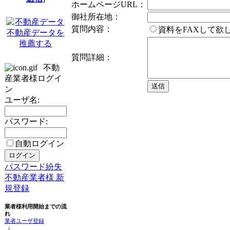
ホームページURL：
御社所在地：
質問内容：
資料をFAXして
不動産データを
推薦する
質問詳細：
不動
産業者様ログイ
ン
ユーザ名:
パスワード:
自動ログイン
パスワード紛失
不動産業者様 新
規登録
業者様利用開始までの流
れ
業者ユーザ登録
↓