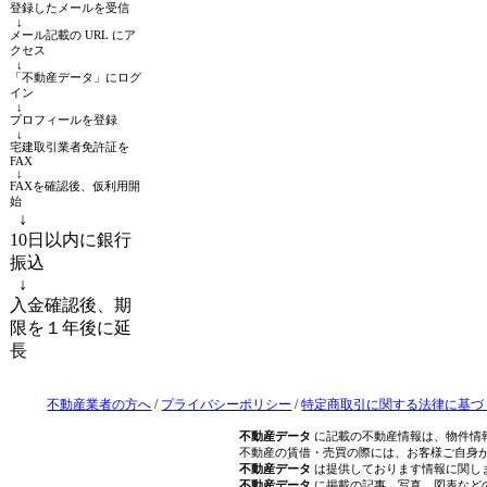
登録したメールを受信
↓
メール記載の URL にア
クセス
↓
「不動産データ」にログ
イン
↓
プロフィールを登録
↓
宅建取引業者免許証を
FAX
↓
FAXを確認後、仮利用開
始
↓
10日以内に銀行
振込
↓
入金確認後、期
限を１年後に延
長
不動産業者の方へ
/
プライバシーポリシー
/
特定商取引に関する法律に基づ
不動産データ
に記載の不動産情報は、物件情
不動産の賃借・売買の際には、お客様ご自身
不動産データ
は提供しております情報に関し
不動産データ
に掲載の記事、写真、図表など