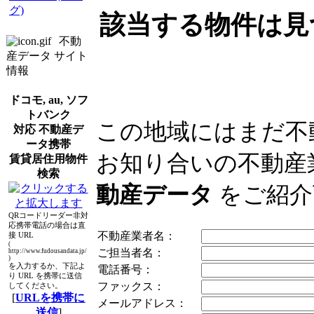
グ)
該当する物件は見
不動
産データ サイト
情報
ドコモ, au, ソフ
トバンク
この地域にはまだ不
対応 不動産デ
ータ携帯
お知り合いの不動産
賃貸居住用物件
検索
動産データ
をご紹介
QRコードリーダー非対
応携帯電話の場合は直
不動産業者名：
接 URL
(
ご担当者名：
http://www.fudousandata.jp/
)
を入力するか、下記よ
電話番号：
り URL を携帯に送信
ファックス：
してください。
[
URLを携帯に
メールアドレス：
送信
]