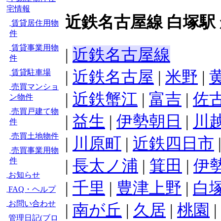
宅情報
近鉄名古屋線 白塚駅
賃貸居住用物
件
賃貸事業用物
|
近鉄名古屋線
件
|
近鉄名古屋
|
米野
|
賃貸駐車場
売買マンショ
|
近鉄蟹江
|
富吉
|
佐
ン物件
売買戸建て物
|
益生
|
伊勢朝日
|
川
件
売買土地物件
|
川原町
|
近鉄四日市
売買事業用物
件
|
長太ノ浦
|
箕田
|
伊
お知らせ
|
千里
|
豊津上野
|
白
FAQ・ヘルプ
お問い合わせ
|
南が丘
|
久居
|
桃園
|
管理日記(ブロ