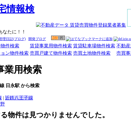
あなたに！！
管理日記(ブログ)
開発ブログ
用物件検索
賃貸事業用物件検索
賃貸駐車場物件検索
不動産
ション物件検索
売買戸建て物件検索
売買土地物件検索
売買事
事業用検索
線 日永駅 から検索
線
|
近鉄八王子線
日野
する物件は見つかりませんでした。