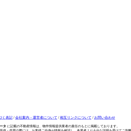
づく表記
/
会社案内・運営者について
/
相互リンクについて
/
お問い合わせ
ータ
に記載の不動産情報は、物件情報提供業者の責任のもとに掲載しております。
賃借・売買の際には、お客様ご自身が情報を確認し、各業者より十分な説明を受けてご判