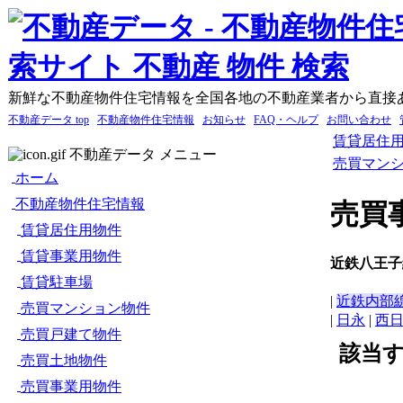
新鮮な不動産物件住宅情報を全国各地の不動産業者から直接
不動産データ top
不動産物件住宅情報
お知らせ
FAQ・ヘルプ
お問い合わせ
賃貸居住
不動産データ メニュー
売買マン
ホーム
不動産物件住宅情報
売買
賃貸居住用物件
賃貸事業用物件
近鉄八王子
賃貸駐車場
|
近鉄内部
売買マンション物件
|
日永
|
西
売買戸建て物件
該当
売買土地物件
売買事業用物件