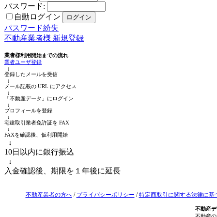
パスワード:
自動ログイン
パスワード紛失
不動産業者様 新規登録
業者様利用開始までの流れ
業者ユーザ登録
↓
登録したメールを受信
↓
メール記載の URL にアクセス
↓
「不動産データ」にログイン
↓
プロフィールを登録
↓
宅建取引業者免許証を FAX
↓
FAXを確認後、仮利用開始
↓
10日以内に銀行振込
↓
入金確認後、期限を１年後に延長
不動産業者の方へ
/
プライバシーポリシー
/
特定商取引に関する法律に基
不動産デ
不動産の