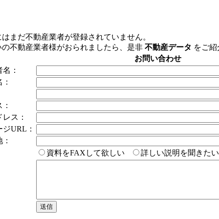
にはまだ不動産業者が登録されていません。
いの不動産業者様がおられましたら、是非
不動産データ
をご紹
お問い合わせ
者名：
名：
：
ス：
ドレス：
ジURL：
地：
：
資料をFAXして欲しい
詳しい説明を聞きた
：