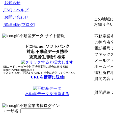
お知らせ
FAQ・ヘルプ
お問い合わせ
この地域
お知り合
管理日記(ブログ)
不動産データ サイト情報
不動産業
ご担当者
ドコモ, au, ソフトバンク
電話番号
対応 不動産データ携帯
ファック
賃貸居住用物件検索
メールア
ホームペー
QRコードリーダー非対応携帯電話の場合は直接 URL
( http://www.fudousandata.jp/ )
御社所在
を入力するか、下記より URL を携帯に送信してください。
[
URLを携帯に送信
]
質問内容
質問詳細
不動産データを推薦する
不動産業者様ログイン
ユーザ名: