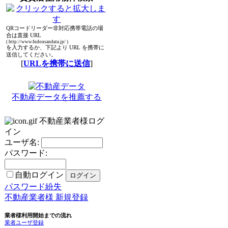
QRコードリーダー非対応携帯電話の場
合は直接 URL
( http://www.fudousandata.jp/ )
を入力するか、下記より URL を携帯に
送信してください。
[
URLを携帯に送信
]
不動産データを推薦する
不動産業者様ログ
イン
ユーザ名:
パスワード:
自動ログイン
パスワード紛失
不動産業者様 新規登録
業者様利用開始までの流れ
業者ユーザ登録