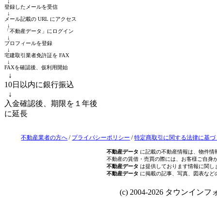
↓
登録したメールを受信
↓
メール記載の URL にアクセス
↓
「不動産データ」にログイン
↓
プロフィールを登録
↓
宅建取引業者免許証を FAX
↓
FAXを確認後、仮利用開始
↓
10日以内に銀行振込
↓
入金確認後、期限を１年後
に延長
不動産業者の方へ
/
プライバシーポリシー
/
特定商取引に関する法律に基づ
不動産データ
に記載の不動産情報は、物件情
不動産の賃借・売買の際には、お客様ご自身
不動産データ
は提供しております情報に関し
不動産データ
に掲載の記事、写真、図表など
(c) 2004-2026 タウンインフォ Al