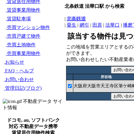
賃貸居住用物件
北条鉄道 法華口駅 から検索
賃貸事業用物件
賃貸駐車場
|
北条鉄道
|
粟生
|
網引
|
田原
|
法華口
|
播磨
売買マンション物件
該当する物件は見つ
売買戸建て物件
売買土地物件
この地域を営業エリアとするの
ができます。
売買事業用物件
お問い合わせしたい不動産業者
お知らせ
FAQ・ヘルプ
所在地
お問い合わせ
大阪府大阪市天王寺区筆ケ崎
管理日記(ブログ)
不動産データ サイ
ト情報
ドコモ, au, ソフトバンク
対応 不動産データ携帯
賃貸居住用物件検索