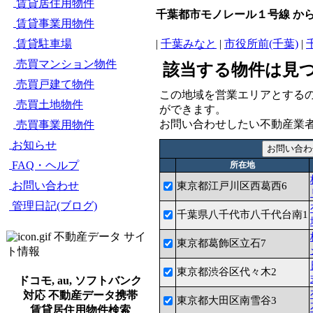
賃貸居住用物件
千葉都市モノレール１号線 か
賃貸事業用物件
賃貸駐車場
|
千葉みなと
|
市役所前(千葉)
|
売買マンション物件
該当する物件は見
売買戸建て物件
この地域を営業エリアとする
売買土地物件
ができます。
お問い合わせしたい不動産業
売買事業用物件
お知らせ
FAQ・ヘルプ
所在地
お問い合わせ
東京都江戸川区西葛西6
管理日記(ブログ)
千葉県八千代市八千代台南1
不動産データ サイ
東京都葛飾区立石7
ト情報
東京都渋谷区代々木2
ドコモ, au, ソフトバンク
対応 不動産データ携帯
東京都大田区南雪谷3
賃貸居住用物件検索