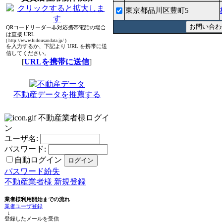
東京都品川区豊町5
QRコードリーダー非対応携帯電話の場合
は直接 URL
( http://www.fudousandata.jp/ )
を入力するか、下記より URL を携帯に送
信してください。
[
URLを携帯に送信
]
不動産データを推薦する
不動産業者様ログイ
ン
ユーザ名:
パスワード:
自動ログイン
パスワード紛失
不動産業者様 新規登録
業者様利用開始までの流れ
業者ユーザ登録
↓
登録したメールを受信