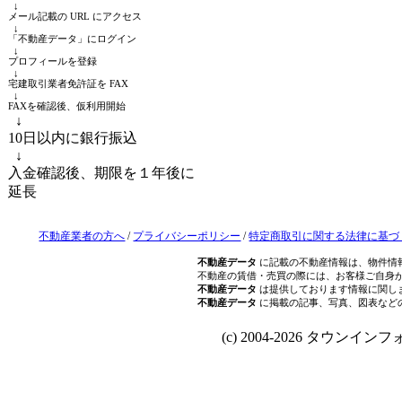
↓
メール記載の URL にアクセス
↓
「不動産データ」にログイン
↓
プロフィールを登録
↓
宅建取引業者免許証を FAX
↓
FAXを確認後、仮利用開始
↓
10日以内に銀行振込
↓
入金確認後、期限を１年後に
延長
不動産業者の方へ
/
プライバシーポリシー
/
特定商取引に関する法律に基づ
不動産データ
に記載の不動産情報は、物件情
不動産の賃借・売買の際には、お客様ご自身
不動産データ
は提供しております情報に関し
不動産データ
に掲載の記事、写真、図表など
(c) 2004-2026 タウンインフォ Al