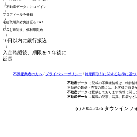
↓
「不動産データ」にログイン
↓
プロフィールを登録
↓
宅建取引業者免許証を FAX
↓
FAXを確認後、仮利用開始
↓
10日以内に銀行振込
↓
入金確認後、期限を１年後に
延長
不動産業者の方へ
/
プライバシーポリシー
/
特定商取引に関する法律に基づ
不動産データ
に記載の不動産情報は、物件情
不動産の賃借・売買の際には、お客様ご自身
不動産データ
は提供しております情報に関し
不動産データ
に掲載の記事、写真、図表など
(c) 2004-2026 タウンインフォ Al