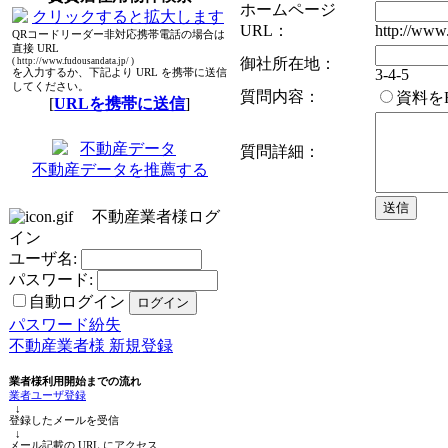
ホームページ
URL：
http://www.
QRコードリーダー非対応携帯電話の場合は
直接 URL
御社所在地：
( http://www.fudousandata.jp/ )
3-4-5
を入力するか、下記より URL を携帯に送信
してください。
質問内容：
資料を
[
URLを携帯に送信
]
質問詳細：
不動産データを推薦する
不動産業者様ログ
イン
ユーザ名:
パスワード:
自動ログイン
パスワード紛失
不動産業者様 新規登録
業者様利用開始までの流れ
業者ユーザ登録
↓
登録したメールを受信
↓
メール記載の URL にアクセス