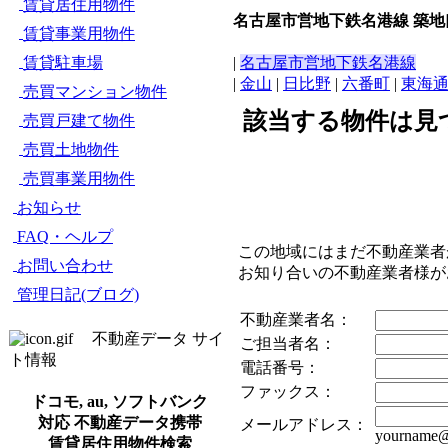
賃貸居住用物件
名古屋市営地下鉄名港線 築地
賃貸事業用物件
賃貸駐車場
|
名古屋市営地下鉄名港線
|
金山
|
日比野
|
六番町
|
東海
売買マンション物件
該当する物件は見
売買戸建て物件
売買土地物件
売買事業用物件
お知らせ
FAQ・ヘルプ
この地域にはまだ不動産業者
お問い合わせ
お知り合いの不動産業者様
管理日記(ブログ)
不動産業者名：
不動産データ サイ
ご担当者名：
ト情報
電話番号：
ファックス：
ドコモ, au, ソフトバンク
対応 不動産データ携帯
メールアドレス：
yourname@
賃貸居住用物件検索