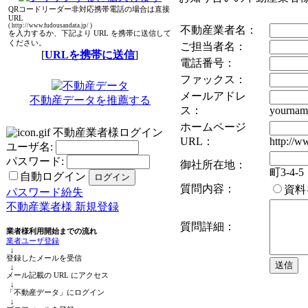
QRコードリーダー非対応携帯電話の場合は直接
URL
( http://www.fudousandata.jp/ )
不動産業者名：
を入力するか、下記より URL を携帯に送信して
ください。
ご担当者名：
[
URLを携帯に送信
]
電話番号：
ファックス：
メールアドレ
不動産データを推薦する
ス：
yournam
ホームページ
不動産業者様ログイン
URL：
http://w
ユーザ名:
パスワード:
御社所在地：
町3-4-5
自動ログイン
質問内容：
資料
パスワード紛失
不動産業者様 新規登録
質問詳細：
業者様利用開始までの流れ
業者ユーザ登録
↓
登録したメールを受信
↓
メール記載の URL にアクセス
↓
「不動産データ」にログイン
↓