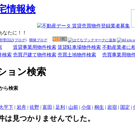
あなたに！！
管理日記(ブログ)
開発ブログ
索
賃貸事業用物件検索
賃貸駐車場物件検索
不動産業者に
件検索
売買戸建て物件検索
売買土地物件検索
売買事業用物
ション検索
 から検索
大平下
|
岩舟
|
佐野
|
富田
|
足利
|
山前
|
小俣
|
桐生
|
岩宿
|
国定
|
件は見つかりませんでした。