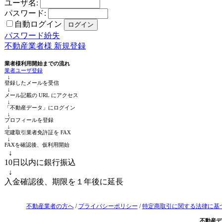
ユーザ名:
パスワード:
自動ログイン
パスワード紛失
不動産業者様 新規登録
業者様利用開始までの流れ
業者ユーザ登録
↓
登録したメールを受信
↓
メール記載の URL にアクセス
↓
「不動産データ」にログイン
↓
プロフィールを登録
↓
宅建取引業者免許証を FAX
↓
FAXを確認後、仮利用開始
↓
10日以内に銀行振込
↓
入金確認後、期限を１年後に延長
不動産業者の方へ
/
プライバシーポリシー
/
特定商取引に関する法律に基
不動産デ