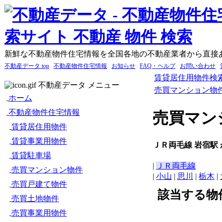
新鮮な不動産物件住宅情報を全国各地の不動産業者から直接
不動産データ top
不動産物件住宅情報
お知らせ
FAQ・ヘルプ
お問い合わせ
賃貸居住用物件検
不動産データ メニュー
売買マンション物
ホーム
不動産物件住宅情報
売買マン
賃貸居住用物件
賃貸事業用物件
ＪＲ両毛線 岩宿駅
賃貸駐車場
|
ＪＲ両毛線
売買マンション物件
|
小山
|
思川
|
栃木
|
売買戸建て物件
該当する物
売買土地物件
売買事業用物件