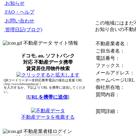
お知らせ
FAQ・ヘルプ
お問い合わせ
この地域にはまだ
お知り合いの不動
管理日記(ブログ)
不動産データ サイト情報
不動産業者名：
ご担当者名：
ドコモ, au, ソフトバンク
電話番号：
対応 不動産データ携帯
ファックス：
賃貸居住用物件検索
メールアドレス：
ホームページURL
QRコードリーダー非対応携帯電話の場合は直接 URL
( http://www.fudousandata.jp/ )
御社所在地：
を入力するか、下記より URL を携帯に送信してくださ
い。
質問内容：
[
URLを携帯に送信
]
質問詳細：
不動産データを推薦する
不動産業者様ログイン