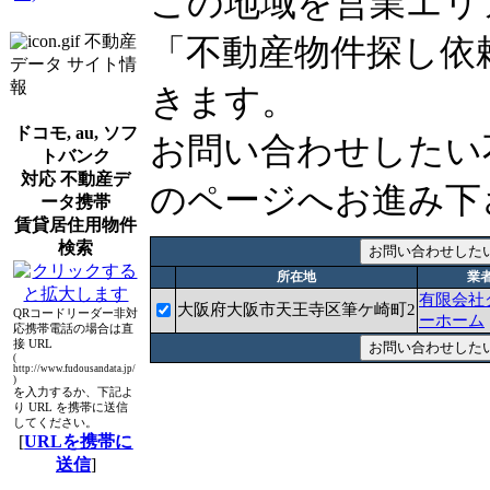
この地域を営業エリ
不動産
「不動産物件探し依
データ サイト情
報
きます。
ドコモ, au, ソフ
お問い合わせしたい
トバンク
対応 不動産デ
のページへお進み下
ータ携帯
賃貸居住用物件
検索
所在地
業
有限会社
大阪府大阪市天王寺区筆ケ崎町2
QRコードリーダー非対
ーホーム
応携帯電話の場合は直
接 URL
(
http://www.fudousandata.jp/
)
を入力するか、下記よ
り URL を携帯に送信
してください。
[
URLを携帯に
送信
]