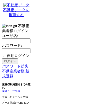
不動産データを
推薦する
不動産
業者様ログイン
ユーザ名:
パスワード:
自動ログイン
パスワード紛失
不動産業者様 新
規登録
業者様利用開始までの流
れ
業者ユーザ登録
↓
登録したメールを受信
↓
メール記載の URL にア