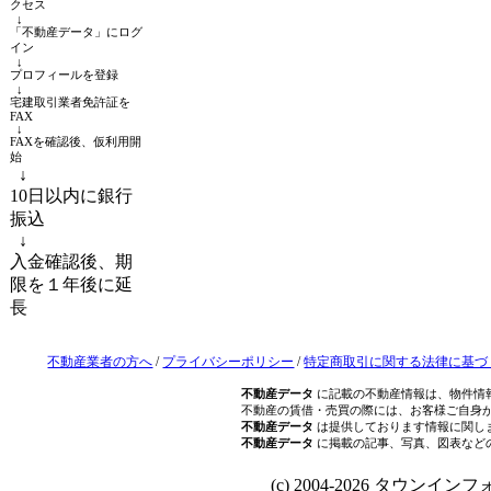
クセス
↓
「不動産データ」にログ
イン
↓
プロフィールを登録
↓
宅建取引業者免許証を
FAX
↓
FAXを確認後、仮利用開
始
↓
10日以内に銀行
振込
↓
入金確認後、期
限を１年後に延
長
不動産業者の方へ
/
プライバシーポリシー
/
特定商取引に関する法律に基づ
不動産データ
に記載の不動産情報は、物件情
不動産の賃借・売買の際には、お客様ご自身
不動産データ
は提供しております情報に関し
不動産データ
に掲載の記事、写真、図表など
(c) 2004-2026 タウンインフォ Al