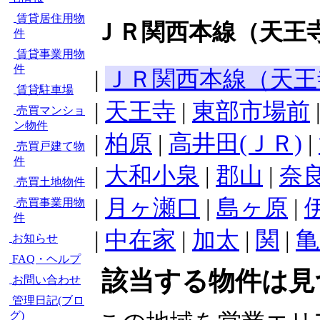
賃貸居住用物
ＪＲ関西本線（天王寺
件
賃貸事業用物
件
|
ＪＲ関西本線（天王
賃貸駐車場
|
天王寺
|
東部市場前
売買マンショ
ン物件
|
柏原
|
高井田(ＪＲ)
|
売買戸建て物
件
|
大和小泉
|
郡山
|
奈
売買土地物件
|
月ヶ瀬口
|
島ヶ原
|
売買事業用物
件
|
中在家
|
加太
|
関
|
亀
お知らせ
FAQ・ヘルプ
該当する物件は見
お問い合わせ
管理日記(ブロ
グ)