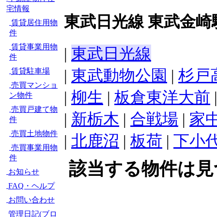
宅情報
東武日光線 東武金崎
賃貸居住用物
件
賃貸事業用物
|
東武日光線
件
|
東武動物公園
|
杉戸
賃貸駐車場
売買マンショ
|
柳生
|
板倉東洋大前
ン物件
売買戸建て物
|
新栃木
|
合戦場
|
家
件
売買土地物件
|
北鹿沼
|
板荷
|
下小
売買事業用物
件
該当する物件は見
お知らせ
FAQ・ヘルプ
お問い合わせ
管理日記(ブロ