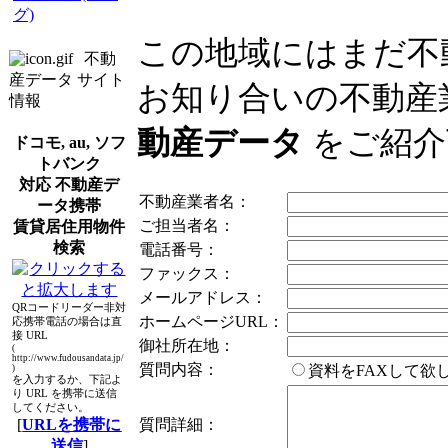
グ)
この地域にはまだ不
不動
産データ サイト
お知り合いの不動産
情報
動産データ
をご紹介
ドコモ, au, ソフ
トバンク
対応 不動産デ
不動産業者名：
ータ携帯
ご担当者名：
賃貸居住用物件
検索
電話番号：
ファックス：
メールアドレス：
QRコードリーダー非対
ホームページURL：
応携帯電話の場合は直
接 URL
御社所在地：
(
http://www.fudousandata.jp/
質問内容：
資料をFAXして
)
を入力するか、下記よ
り URL を携帯に送信
してください。
[
URLを携帯に
質問詳細：
送信
]