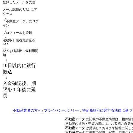
登録したメールを受信
↓
メール記載の URL にア
クセス
↓
「不動産データ」にログ
イン
↓
プロフィールを登録
↓
宅建取引業者免許証を
FAX
↓
FAXを確認後、仮利用開
始
↓
10日以内に銀行
振込
↓
入金確認後、期
限を１年後に延
長
不動産業者の方へ
/
プライバシーポリシー
/
特定商取引に関する法律に基づ
不動産データ
に記載の不動産情報は、物件情
不動産の賃借・売買の際には、お客様ご自身
不動産データ
は提供しております情報に関し
不動産データ
に掲載の記事、写真、図表など