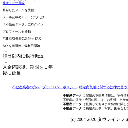
業者ユーザ登録
↓
登録したメールを受信
↓
メール記載の URL にアクセス
↓
「不動産データ」にログイン
↓
プロフィールを登録
↓
宅建取引業者免許証を FAX
↓
FAXを確認後、仮利用開始
↓
10日以内に銀行振込
↓
入金確認後、期限を１年
後に延長
不動産業者の方へ
/
プライバシーポリシー
/
特定商取引に関する法律に基づ
不動産データ
に記載の不動産情報は、物件情
不動産の賃借・売買の際には、お客様ご自身
不動産データ
は提供しております情報に関し
不動産データ
に掲載の記事、写真、図表など
(c) 2004-2026 タウンインフォ Al