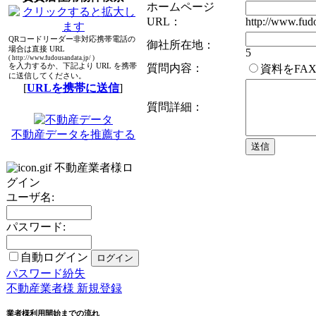
ホームページ
URL：
http://www.fudo
QRコードリーダー非対応携帯電話の
御社所在地：
場合は直接 URL
5
( http://www.fudousandata.jp/ )
を入力するか、下記より URL を携帯
質問内容：
資料をFA
に送信してください。
[
URLを携帯に送信
]
質問詳細：
不動産データを推薦する
不動産業者様ロ
グイン
ユーザ名:
パスワード:
自動ログイン
パスワード紛失
不動産業者様 新規登録
業者様利用開始までの流れ