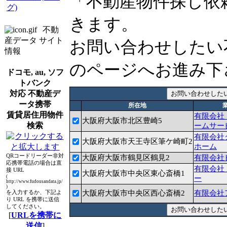
「不動産物件探し依
グ)
きます。
不動
産データ サイト
お問い合わせしたい
情報
のページへお進み下
ドコモ, au, ソフ
トバンク
対応 不動産デ
ータ携帯
所在地
賃貸居住用物件
有限会社
大阪府大阪市北区豊崎5
検索
ームサー
有限会社
大阪府大阪市天王寺区筆ケ崎町2
ホーム
QRコードリーダー非対
大阪府大阪市鶴見区鶴見2
有限会社
応携帯電話の場合は直
有限会社
接 URL
大阪府大阪市中央区東心斎橋1
(
ー
http://www.fudousandata.jp/
)
大阪府大阪市中央区西心斎橋2
有限会社
を入力するか、下記よ
り URL を携帯に送信
してください。
[
URLを携帯に
送信
]