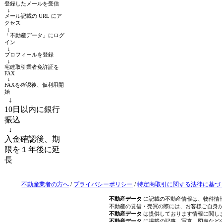
登録したメールを受信
↓
メール記載の URL にア
クセス
↓
「不動産データ」にログ
イン
↓
プロフィールを登録
↓
宅建取引業者免許証を
FAX
↓
FAXを確認後、仮利用開
始
↓
10日以内に銀行
振込
↓
入金確認後、期
限を１年後に延
長
不動産業者の方へ
/
プライバシーポリシー
/
特定商取引に関する法律に基づ
不動産データ
に記載の不動産情報は、物件情
不動産の賃借・売買の際には、お客様ご自身
不動産データ
は提供しております情報に関し
不動産データ
に掲載の記事、写真、図表など