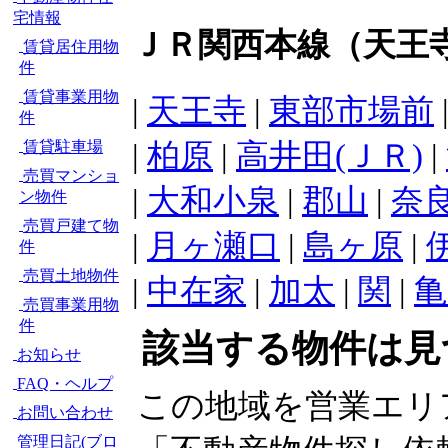
宅情報
ＪＲ関西本線（天王
賃貸居住用物
件
賃貸事業用物
|
天王寺
|
東部市場前
件
|
柏原
|
高井田(ＪＲ)
|
賃貸駐車場
売買マンショ
|
大和小泉
|
郡山
|
奈
ン物件
売買戸建て物
|
月ヶ瀬口
|
島ヶ原
|
件
売買土地物件
|
中在家
|
加太
|
関
|
亀
売買事業用物
件
該当する物件は見
お知らせ
FAQ・ヘルプ
この地域を営業エリ
お問い合わせ
管理日記(ブロ