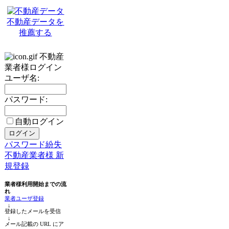
不動産データを
推薦する
不動産
業者様ログイン
ユーザ名:
パスワード:
自動ログイン
パスワード紛失
不動産業者様 新
規登録
業者様利用開始までの流
れ
業者ユーザ登録
↓
登録したメールを受信
↓
メール記載の URL にア