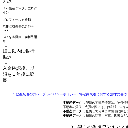
クセス
↓
「不動産データ」にログ
イン
↓
プロフィールを登録
↓
宅建取引業者免許証を
FAX
↓
FAXを確認後、仮利用開
始
↓
10日以内に銀行
振込
↓
入金確認後、期
限を１年後に延
長
不動産業者の方へ
/
プライバシーポリシー
/
特定商取引に関する法律に基づ
不動産データ
に記載の不動産情報は、物件情
不動産の賃借・売買の際には、お客様ご自身
不動産データ
は提供しております情報に関し
不動産データ
に掲載の記事、写真、図表など
(c) 2004-2026 タウンインフォ Al