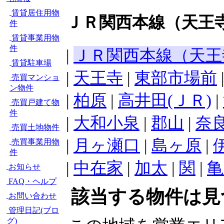
賃貸居住用物
ＪＲ関西本線（天王寺
件
賃貸事業用物
件
|
ＪＲ関西本線（天王
賃貸駐車場
|
天王寺
|
東部市場前
売買マンショ
ン物件
|
柏原
|
高井田(ＪＲ)
|
売買戸建て物
件
|
大和小泉
|
郡山
|
奈
売買土地物件
|
月ヶ瀬口
|
島ヶ原
|
売買事業用物
件
|
中在家
|
加太
|
関
|
亀
お知らせ
FAQ・ヘルプ
該当する物件は見
お問い合わせ
管理日記(ブロ
グ)