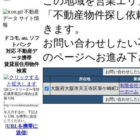
この地域を営業エリ
不動産
「不動産物件探し依
データ サイト情
報
きます。
ドコモ, au, ソフ
お問い合わせしたい
トバンク
対応 不動産デ
のページへお進み下
ータ携帯
賃貸居住用物件
検索
所在地
業
有限会社
大阪府大阪市天王寺区筆ケ崎町2
QRコードリーダー非対
ーホーム
応携帯電話の場合は直
接 URL
(
http://www.fudousandata.jp/
)
を入力するか、下記よ
り URL を携帯に送信
してください。
[
URLを携帯に
送信
]