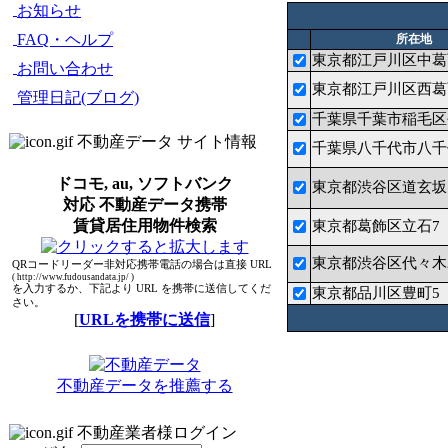
お知らせ
FAQ・ヘルプ
所在地
東京都江戸川区中葛
お問い合わせ
東京都江戸川区西葛
管理日記(ブログ)
千葉県千葉市稲毛区長
不動産データ サイト情報
千葉県八千代市八千
ドコモ, au, ソフトバンク
東京都渋谷区道玄坂
対応 不動産データ携帯
賃貸居住用物件検索
東京都葛飾区立石7
東京都渋谷区代々木
QRコードリーダー非対応携帯電話の場合は直接 URL
( http://www.fudousandata.jp/ )
を入力するか、下記より URL を携帯に送信してくだ
東京都品川区豊町5
さい。
[
URLを携帯に送信
]
不動産データを推薦する
不動産業者様ログイン