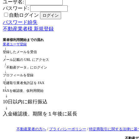
ユーザ名:
パスワード:
自動ログイン
パスワード紛失
不動産業者様 新規登録
業者様利用開始までの流れ
業者ユーザ登録
↓
登録したメールを受信
↓
メール記載の URL にアクセス
↓
「不動産データ」にログイン
↓
プロフィールを登録
↓
宅建取引業者免許証を FAX
↓
FAXを確認後、仮利用開始
↓
10日以内に銀行振込
↓
入金確認後、期限を１年後に延長
不動産業者の方へ
/
プライバシーポリシー
/
特定商取引に関する法律に基
不動産デ