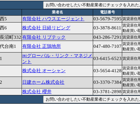
業者名
電話番号
西5
有限会社 ハウスエージェント
03-5679-7595
賃貸居住用
賃貸居住用
西6
株式会社 日経リビング
03-3878-8611
動産買い取
沼町332
有限会社 リブテック
043-286-7291
賃貸居住用
賃貸居住用
代台南1
有限会社 正鵠地所
047-480-7107
動産買い取
㈱グローバル・リンク・マネジメ
1
03-6415-6523
賃貸居住用
ント
賃貸居住用
株式会社 オーシャン
03-5654-4128
動産買い取
賃貸居住用
2
日建ホーム株式会社
03-3370-7384
動産買い取
株式会社 櫻井
03-3781-2898
賃貸居住用