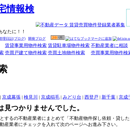
あなたに！！
管理日記(ブログ)
開発ブログ
賃貸事業用物件検索
賃貸駐車場物件検索
不動産業者に相談
索
売買戸建て物件検索
売買土地物件検索
売買事業用物件検
索
|
京成幕張
|
検見川
|
京成稲毛
|
みどり台
|
西登戸
|
新千葉
|
京成
は見つかりませんでした。
とするの不動産業者にまとめて「不動産物件探し依頼・貸した
動産業者にチェックを入れて次のページへお進み下さい。