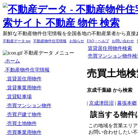
新鮮な不動産物件住宅情報を全国各地の不動産業者から直接
不動産データ top
不動産物件住宅情報
お知らせ
FAQ・ヘルプ
お問い合わせ
賃貸居住用物件検索
不動産データ メニュー
売買マンション物件検
ホーム
不動産物件住宅情報
売買土地検
賃貸居住用物件
賃貸事業用物件
京成千葉線 から検索
賃貸駐車場
|
京成津田沼
|
幕張本郷
売買マンション物件
該当する物件
売買戸建て物件
売買土地物件
この地域を営業エリア
お問い合わせしたい不
売買事業用物件