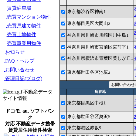
賃貸駐車場
東京都渋谷区神南1
売買マンション物件
東京都目黒区大岡山2
売買戸建て物件
売買土地物件
神奈川県川崎市川崎区川中島1
売買事業用物件
神奈川県川崎市宮前区宮前平1
お知らせ
神奈川県横浜市青葉区美しが丘1
FAQ・ヘルプ
お問い合わせ
東京都世田谷区池尻2
管理日記(ブログ)
不動産データ
所在地
サイト情報
東京都目黒区中根1
ドコモ, au, ソフトバン
東京都世田谷区奥沢5
ク
対応 不動産データ携帯
東京都港区赤坂9
賃貸居住用物件検索