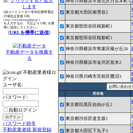
神奈川県横浜市港北区日吉本町1
東京都大田区南雪谷2
QRコードリーダー非対応携帯電話
の場合は直接 URL
( http://www.fudousandata.jp/ )
を入力するか、下記より URL を携
東京都世田谷区桜新町1
帯に送信してください。
[
URLを携帯に送信
]
東京都世田谷区桜新町1
神奈川県横浜市青葉区榎が丘26
不動産データを推薦す
る
神奈川県横浜市金沢区並木2
不動産業者様ロ
神奈川県川崎市宮前区鷺沼3
グイン
ユーザ名:
所在地
パスワード:
東京都目黒区自由が丘2
自動ログイン
東京都渋谷区道玄坂1
パスワード紛失
不動産業者様 新規登録
東京都大田区下丸子3