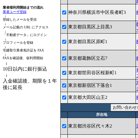
業者様利用開始までの流れ
神奈川県横浜市中区長者町3
業者ユーザ登録
↓
登録したメールを受信
↓
東京都目黒区上目黒3
メール記載の URL にアクセス
↓
「不動産データ」にログイン
↓
東京都目黒区原町1
プロフィールを登録
↓
宅建取引業者免許証を FAX
↓
東京都葛飾区立石7
FAXを確認後、仮利用開始
↓
10日以内に銀行振込
東京都世田谷区桜新町1
↓
入金確認後、期限を１年
東京都新宿区下落合1
後に延長
東京都大田区山王2
所在地
東京都渋谷区代々木2