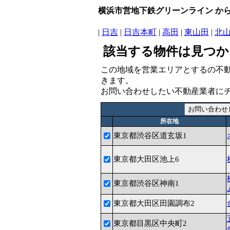
横浜市営地下鉄グリーンライン か
|
日吉
|
日吉本町
|
高田
|
東山田
|
北
該当する物件は見つか
この地域を営業エリアとするの不
きます。
お問い合わせしたい不動産業者に
所在地
東京都渋谷区道玄坂1
東京都大田区池上6
東京都渋谷区神南1
東京都大田区田園調布2
東京都目黒区中央町2