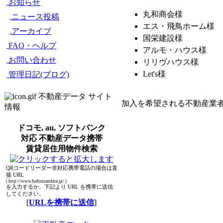
お知らせ
丸和商会様
ニュース投稿
エス・飛鳥ホーム様
アーカイブ
国栄建設様
FAQ・ヘルプ
アルモ・ハウス様
お問い合わせ
リリヴハウス様
Let's様
管理日記(ブログ)
不動産データ サイト
加入を希望される不動産業
情報
ドコモ, au, ソフトバンク
対応 不動産データ携帯
賃貸居住用物件検索
QRコードリーダー非対応携帯電話の場合は直
接 URL
( http://www.fudousandata.jp/ )
を入力するか、下記より URL を携帯に送信
してください。
[
URLを携帯に送信
]