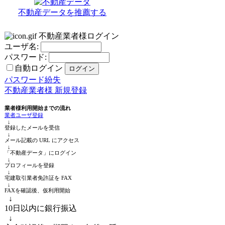
不動産データを推薦する
不動産業者様ログイン
ユーザ名:
パスワード:
自動ログイン
パスワード紛失
不動産業者様 新規登録
業者様利用開始までの流れ
業者ユーザ登録
↓
登録したメールを受信
↓
メール記載の URL にアクセス
↓
「不動産データ」にログイン
↓
プロフィールを登録
↓
宅建取引業者免許証を FAX
↓
FAXを確認後、仮利用開始
↓
10日以内に銀行振込
↓