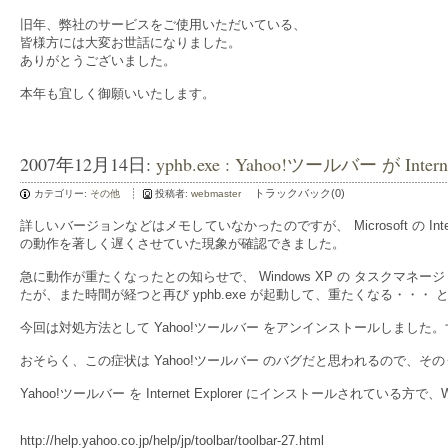
旧年、弊社のサービスをご使用いただいている、
皆様方には大変お世話になりました。
ありがとうございました。
本年も宜しく御願いいたします。
2007年12月14日:
yphb.exe : Yahoo!ツールバー が In
トラックバック(0)
カテゴリー:
その他
投稿者:
webmaster
詳しいバージョンなどはメモしていなかったのですが、 Microsoft の Internet 
の動作を著しく遅くさせていた現象が確認できました。
急に動作が重たくなったとの知らせで、 Windows XP の タスクマネー
たが、また時間が経つと再び yphb.exe が起動して、重たくなる・・・
今回は対処方法として Yahoo!ツールバー をアンインストールしました。すると
おそらく、この症状は Yahoo!ツールバー のバグだと思われるので
Yahoo!ツールバー を Internet Explorer にインストールされ
http://help.yahoo.co.jp/help/jp/toolbar/toolbar-27.html