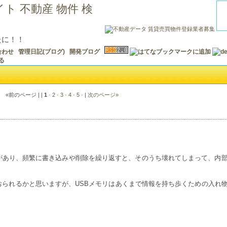
たに！！
合わせ
管理日記(ブログ)
開発ブログ
«前のページ | |
1
·
2
·
3
·
4
·
5
· |
次のページ»
があり、頻繁に書き込みや削除を繰り返すと、そのうち壊れてしまって、内
おられるかと思いますが、USBメモリはあくまで情報を持ち歩くための入れ