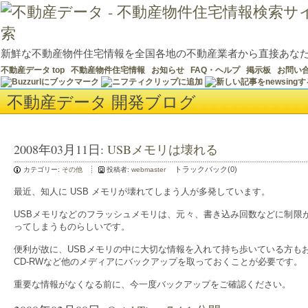
新鮮な不動産物件住宅情報を全国各地の不動産業者から直接あな
不動産データ top
不動産物件住宅情報
お知らせ
FAQ・ヘルプ
掲示板
お問い
不動産データ 開発ブログ
2008年03月11日:
USBメモリは壊れる
トラックバック(0)
カテゴリー:
その他
投稿者:
webmaster
最近、知人に USB メモリが壊れてしまう人が多発しています。
USBメモリなどのフラッシュメモリは、元々、書き込み回数などに制限
ってしまうものらしいです。
便利が故に、USBメモリの中に大切な情報を入れて持ち歩いている方も
CD-RWなど他のメディアにバックアップを取っておくことが必要です。
重要な情報がなくなる前に、今一度バックアップをご確認ください。