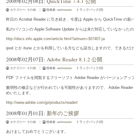
2008年02月08日:
QuickTime 7.4.1 公開
トラックバック(0)
カテゴリー:
その他
投稿者:
webmaster
昨日の Acrobat Reader に引き続き、今度は Apple から QuickTime
私のパソコンの Apple Software Update からは未だ対応してい
http://docs.info.apple.com/article.html?artnum=307407-ja
ipod とか itune とかを利用している方なども該当しますので、でき
2008年02月07日:
Adobe Reader 8.1.2 公開
トラックバック(0)
カテゴリー:
その他
投稿者:
webmaster
PDF ファイルを閲覧するフリーソフト Adobe Reader がバージョンアップ
脆弱性の修正などが行われている可能性がありますので、 Adobe Rea
めいたします。
http://www.adobe.com/jp/products/reader/
2008年01月01日:
新年のご挨拶
トラックバック(0)
カテゴリー:
その他
投稿者:
webmaster
あけましておめでとうございます。