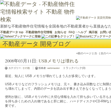
新鮮な不動産物件住宅情報を全国各地の不動産業者から直接あな
不動産データ top
不動産物件住宅情報
お知らせ
FAQ・ヘルプ
掲示板
お問い
不動産データ 開発ブログ
«前のページ | |
1
· | 次のペ
2008年03月11日:
USBメモリは壊れる
トラックバック(0)
カテゴリー:
その他
投稿者:
webmaster
最近、知人に USB メモリが壊れてしまう人が多発しています。
USBメモリなどのフラッシュメモリは、元々、書き込み回数などに制限
ち壊れてしまって、内部のデータを読み出す事さえできなくなってしま
便利が故に、USBメモリの中に大切な情報を入れて持ち歩いている方も
を持ち歩くための入れ物であると肝に銘じ、ハードディスクやCD-RW
要です。