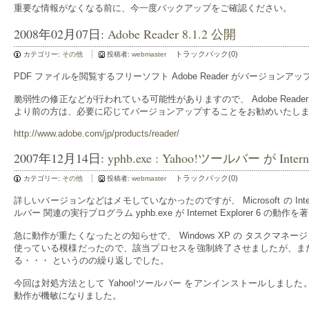
重要な情報がなくなる前に、今一度バックアップをご確認ください。
2008年02月07日:
Adobe Reader 8.1.2 公開
トラックバック(0)
カテゴリー:
その他
投稿者:
webmaster
PDF ファイルを閲覧するフリーソフト Adobe Reader がバージョンアップ
脆弱性の修正などが行われている可能性がありますので、 Adobe Reade
より前の方は、必要に応じてバージョンアップすることをお勧めいたし
http://www.adobe.com/jp/products/reader/
2007年12月14日:
yphb.exe : Yahoo!ツールバー が In
トラックバック(0)
カテゴリー:
その他
投稿者:
webmaster
詳しいバージョンなどはメモしていなかったのですが、 Microsoft の Intern
ルバー 関連の実行プログラム yphb.exe が Internet Explorer 
急に動作が重たくなったとの知らせで、 Windows XP の タスクマネージャ 
使っている模様だったので、該当プロセスを強制終了させましたが、また時間
る・・・ というのの繰り返しでした。
今回は対処方法として Yahoo!ツールバー をアンインストールしました。すると、
動作が機敏になりました。