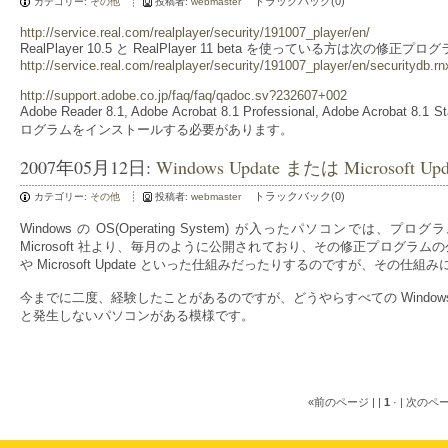
トラックバック(0)
カテゴリー:
その他
投稿者:
webmaster
http://service.real.com/realplayer/security/191007_player/en/
RealPlayer 10.5 と RealPlayer 11 beta を使っている方は
http://service.real.com/realplayer/security/191007_player/en/securitydb.rn
http://support.adobe.co.jp/faq/faq/qadoc.sv?232607+002
Adobe Reader 8.1, Adobe Acrobat 8.1 Professional, Adobe Acrobat
ログラムをインストールする必要があります。
2007年05月12日:
Windows Update または Micros
トラックバック(0)
カテゴリー:
その他
投稿者:
webmaster
Windows の OS(Operating System) が入ったパソコン
Microsoft 社より、毎月のように公開されており、その修正プログラムの公開
や Microsoft Update といった仕組みだったりするのですが、その
今までに二度、経験したことがあるのですが、どうやらすべての Windo
と発生しないパソコンがある模様です。
«前のページ | |
1
· | 次のペ