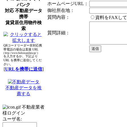
ホームページURL：
バンク
御社所在地：
対応 不動産データ
携帯
質問内容：
資料をFAXし
賃貸居住用物件検
索
質問詳細：
QRコードリーダー非対応携
帯電話の場合は直接 URL
( http://www.fudousandata.jp/ )
を入力するか、下記より
URL を携帯に送信してくだ
さい。
[
URLを携帯に送信
]
不動産データを推
薦する
不動産業者
様ログイン
ユーザ名: