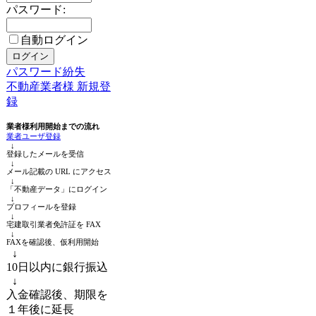
パスワード:
自動ログイン
パスワード紛失
不動産業者様 新規登
録
業者様利用開始までの流れ
業者ユーザ登録
↓
登録したメールを受信
↓
メール記載の URL にアクセス
↓
「不動産データ」にログイン
↓
プロフィールを登録
↓
宅建取引業者免許証を FAX
↓
FAXを確認後、仮利用開始
↓
10日以内に銀行振込
↓
入金確認後、期限を
１年後に延長