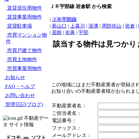
ＪＲ宇部線 岩倉駅 から検索
賃貸居住用物件
賃貸事業用物件
|
ＪＲ宇部線
賃貸駐車場
|
新山口
|
上嘉川
|
深溝
|
周防佐山
|
岩倉
|
|
居能
|
岩鼻
|
宇部
売買マンション物
件
該当する物件は見つかり
売買戸建て物件
売買土地物件
売買事業用物件
お知らせ
この地域にはまだ不動産業者が登録さ
FAQ・ヘルプ
お知り合いの不動産業者様がおられま
お問い合わせ
管理日記(ブログ)
不動産業者名：
ご担当者名：
不動産デー
電話番号：
タ サイト情報
ファックス：
メールアドレス：
ドコモ, au, ソフト