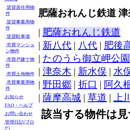
賃貸居住用物
肥薩おれんじ鉄道 津
件
賃貸事業用物
件
|
肥薩おれんじ鉄道
賃貸駐車場
|
新八代
|
八代
|
肥後
売買マンショ
ン物件
|
たのうら御立岬公園
売買戸建て物
件
|
津奈木
|
新水俣
|
水
売買土地物件
|
野田郷
|
折口
|
阿久
売買事業用物
件
|
薩摩高城
|
草道
|
上
お知らせ
FAQ・ヘルプ
該当する物件は見
お問い合わせ
管理日記(ブロ
グ)