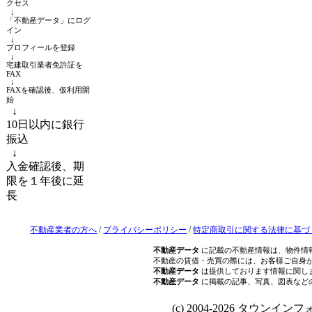
クセス
↓
「不動産データ」にログ
イン
↓
プロフィールを登録
↓
宅建取引業者免許証を
FAX
↓
FAXを確認後、仮利用開
始
↓
10日以内に銀行
振込
↓
入金確認後、期
限を１年後に延
長
不動産業者の方へ
/
プライバシーポリシー
/
特定商取引に関する法律に基づ
不動産データ
に記載の不動産情報は、物件情
不動産の賃借・売買の際には、お客様ご自身
不動産データ
は提供しております情報に関し
不動産データ
に掲載の記事、写真、図表など
(c) 2004-2026 タウンインフォ Al