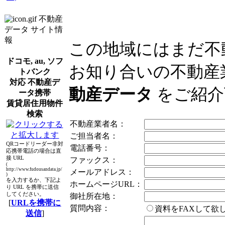
不動産
データ サイト情
報
この地域にはまだ不
ドコモ, au, ソフ
お知り合いの不動産
トバンク
対応 不動産デ
動産データ
をご紹介
ータ携帯
賃貸居住用物件
検索
不動産業者名：
ご担当者名：
QRコードリーダー非対
電話番号：
応携帯電話の場合は直
接 URL
ファックス：
(
http://www.fudousandata.jp/
メールアドレス：
)
を入力するか、下記よ
ホームページURL：
り URL を携帯に送信
してください。
御社所在地：
[
URLを携帯に
質問内容：
資料をFAXして
送信
]