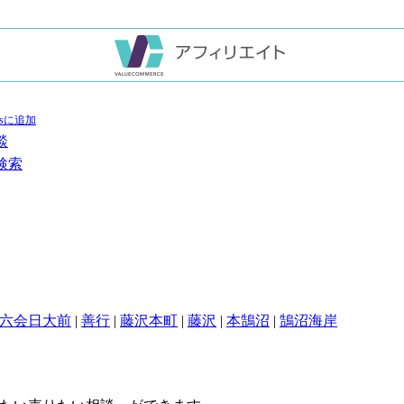
談
検索
六会日大前
|
善行
|
藤沢本町
|
藤沢
|
本鵠沼
|
鵠沼海岸