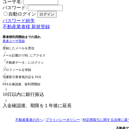
ユーザ名:
パスワード:
自動ログイン
パスワード紛失
不動産業者様 新規登録
業者様利用開始までの流れ
業者ユーザ登録
↓
登録したメールを受信
↓
メール記載の URL にアクセス
↓
「不動産データ」にログイン
↓
プロフィールを登録
↓
宅建取引業者免許証を FAX
↓
FAXを確認後、仮利用開始
↓
10日以内に銀行振込
↓
入金確認後、期限を１年後に延長
不動産業者の方へ
/
プライバシーポリシー
/
特定商取引に関する法律に基
不動産デ