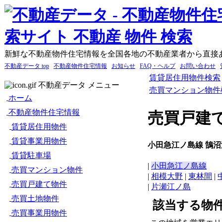
新鮮な不動産物件住宅情報を全国各地の不動産業者から直接
不動産データ top
不動産物件住宅情報
お知らせ
FAQ・ヘルプ
お問い合わせ
賃貸居住用物件検索
不動産データ メニュー
売買マンション物件
ホーム
不動産物件住宅情報
売買戸建
賃貸居住用物件
賃貸事業用物件
小田急江ノ島線 鵠沼
賃貸駐車場
|
小田急江ノ島線
売買マンション物件
|
相模大野
|
東林間
|
売買戸建て物件
|
片瀬江ノ島
売買土地物件
該当する物
売買事業用物件