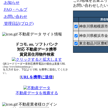
この地域を営業エリ
お知らせ
お問い合わせしたい
FAQ・ヘルプ
お問い合わせ
所在
管理日記(ブログ)
神奈川県相模原市緑
不動産データ サイト情報
神奈川県横浜市金
東京都品川区豊町
ドコモ, au, ソフトバンク
対応 不動産データ携帯
賃貸居住用物件検索
QRコードリーダー非対応携帯電話の場合は直接 URL
( http://www.fudousandata.jp/ )
を入力するか、下記より URL を携帯に送信してくださ
い。
[
URLを携帯に送信
]
不動産データを推薦する
不動産業者様ログイン