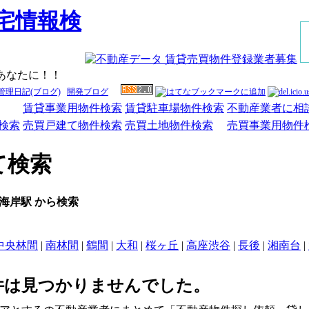
あなたに！！
管理日記(ブログ)
開発ブログ
賃貸事業用物件検索
賃貸駐車場物件検索
不動産業者に相
検索
売買戸建て物件検索
売買土地物件検索
売買事業用物件
て検索
海岸駅 から検索
中央林間
|
南林間
|
鶴間
|
大和
|
桜ヶ丘
|
高座渋谷
|
長後
|
湘南台
|
件は見つかりませんでした。