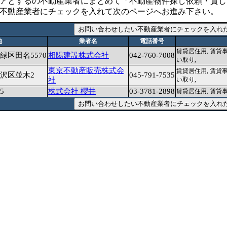
アとするの不動産業者にまとめて「不動産物件探し依頼・貸し
不動産業者にチェックを入れて次のページへお進み下さい。
地
業者名
電話番号
賃貸居住用, 賃貸事
区田名5570
相陽建設株式会社
042-760-7008
い取り,
東京不動産販売株式会
賃貸居住用, 賃貸事
沢区並木2
045-791-7535
社
い取り,
5
株式会社 櫻井
03-3781-2898
賃貸居住用, 賃貸事