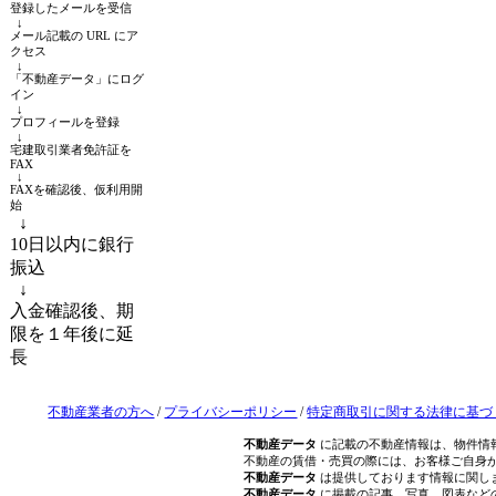
登録したメールを受信
↓
メール記載の URL にア
クセス
↓
「不動産データ」にログ
イン
↓
プロフィールを登録
↓
宅建取引業者免許証を
FAX
↓
FAXを確認後、仮利用開
始
↓
10日以内に銀行
振込
↓
入金確認後、期
限を１年後に延
長
不動産業者の方へ
/
プライバシーポリシー
/
特定商取引に関する法律に基づ
不動産データ
に記載の不動産情報は、物件情
不動産の賃借・売買の際には、お客様ご自身
不動産データ
は提供しております情報に関し
不動産データ
に掲載の記事、写真、図表など