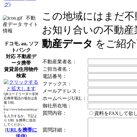
グ)
この地域にはまだ不
不動
産データ サイト
お知り合いの不動産
情報
動産データ
をご紹介
ドコモ, au, ソフ
トバンク
対応 不動産デ
不動産業者名：
ータ携帯
ご担当者名：
賃貸居住用物件
検索
電話番号：
ファックス：
メールアドレス：
QRコードリーダー非対
ホームページURL：
応携帯電話の場合は直
接 URL
御社所在地：
(
http://www.fudousandata.jp/
質問内容：
資料をFAXして
)
を入力するか、下記よ
り URL を携帯に送信
してください。
[
URLを携帯に
質問詳細：
送信
]