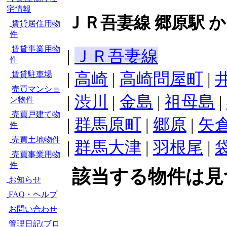
宅情報
ＪＲ吾妻線 郷原駅 
賃貸居住用物
件
賃貸事業用物
|
ＪＲ吾妻線
件
|
高崎
|
高崎問屋町
|
賃貸駐車場
売買マンショ
|
渋川
|
金島
|
祖母島
|
ン物件
売買戸建て物
|
群馬原町
|
郷原
|
矢
件
売買土地物件
|
群馬大津
|
羽根尾
|
売買事業用物
件
該当する物件は見
お知らせ
FAQ・ヘルプ
お問い合わせ
管理日記(ブロ