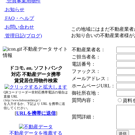
売買事業用物件
お知らせ
FAQ・ヘルプ
お問い合わせ
この地域にはまだ不動産業者
お知り合いの不動産業者様が
管理日記(ブログ)
不動産データ サイト
不動産業者名：
情報
ご担当者名：
電話番号：
ドコモ, au, ソフトバンク
ファックス：
対応 不動産データ携帯
メールアドレス：
賃貸居住用物件検索
ホームページURL：
御社所在地：
QRコードリーダー非対応携帯電話の場合は
直接 URL
質問内容：
資料
( http://www.fudousandata.jp/ )
を入力するか、下記より URL を携帯に送
信してください。
[
URLを携帯に送信
]
質問詳細：
不動産データを推薦する