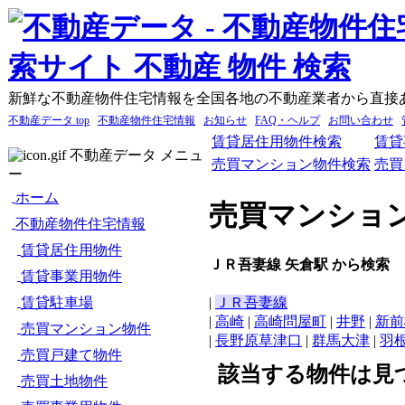
新鮮な不動産物件住宅情報を全国各地の不動産業者から直接
不動産データ top
不動産物件住宅情報
お知らせ
FAQ・ヘルプ
お問い合わせ
賃貸居住用物件検索
賃貸
不動産データ メニュ
売買マンション物件検索
売買
ー
ホーム
売買マンショ
不動産物件住宅情報
賃貸居住用物件
ＪＲ吾妻線 矢倉駅 から検索
賃貸事業用物件
賃貸駐車場
|
ＪＲ吾妻線
|
高崎
|
高崎問屋町
|
井野
|
新前
売買マンション物件
|
長野原草津口
|
群馬大津
|
羽
売買戸建て物件
該当する物件は見
売買土地物件