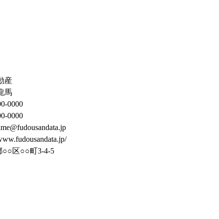
不動産
 龍馬
0-0000
0-0000
me@fudousandata.jp
www.fudousandata.jp/
○○区○○町3-4-5