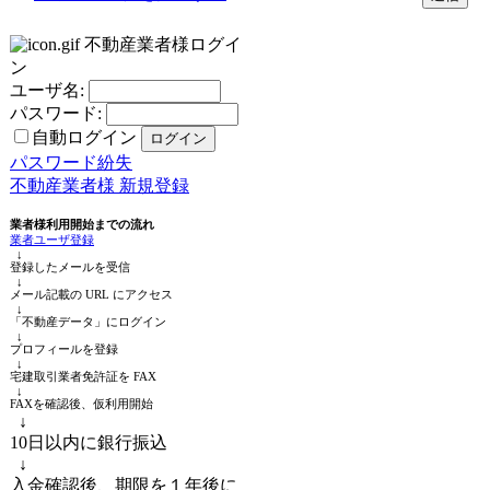
不動産業者様ログイ
ン
ユーザ名:
パスワード:
自動ログイン
パスワード紛失
不動産業者様 新規登録
業者様利用開始までの流れ
業者ユーザ登録
↓
登録したメールを受信
↓
メール記載の URL にアクセス
↓
「不動産データ」にログイン
↓
プロフィールを登録
↓
宅建取引業者免許証を FAX
↓
FAXを確認後、仮利用開始
↓
10日以内に銀行振込
↓
入金確認後、期限を１年後に