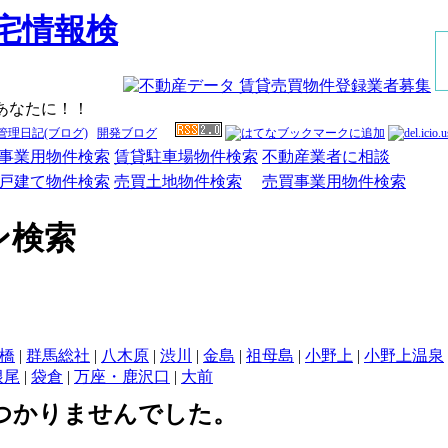
あなたに！！
管理日記(ブログ)
開発ブログ
事業用物件検索
賃貸駐車場物件検索
不動産業者に相談
戸建て物件検索
売買土地物件検索
売買事業用物件検索
ン検索
橋
|
群馬総社
|
八木原
|
渋川
|
金島
|
祖母島
|
小野上
|
小野上温泉
根尾
|
袋倉
|
万座・鹿沢口
|
大前
つかりませんでした。