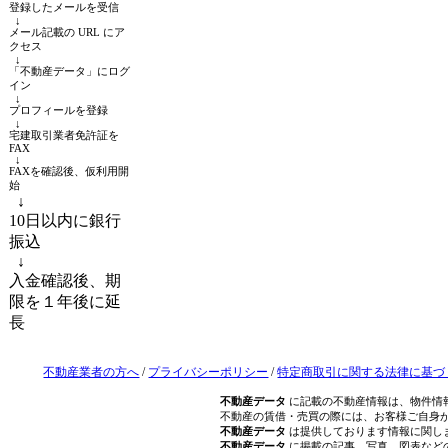
登録したメールを受信
↓
メール記載の URL にア
クセス
↓
「不動産データ」にログ
イン
↓
プロフィールを登録
↓
宅建取引業者免許証を
FAX
↓
FAXを確認後、仮利用開
始
↓
10日以内に銀行
振込
↓
入金確認後、期
限を１年後に延
長
不動産業者の方へ
/
プライバシーポリシー
/
特定商取引に関する法律に基づ
不動産データ
に記載の不動産情報は、物件情
不動産の賃借・売買の際には、お客様ご自身
不動産データ
は提供しております情報に関し
不動産データ
に掲載の記事、写真、図表など