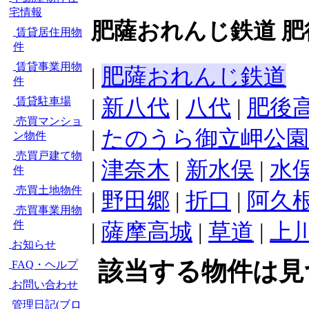
宅情報
肥薩おれんじ鉄道 肥
賃貸居住用物
件
賃貸事業用物
|
肥薩おれんじ鉄道
件
|
新八代
|
八代
|
肥後
賃貸駐車場
売買マンショ
|
たのうら御立岬公園
ン物件
売買戸建て物
|
津奈木
|
新水俣
|
水
件
売買土地物件
|
野田郷
|
折口
|
阿久
売買事業用物
件
|
薩摩高城
|
草道
|
上
お知らせ
該当する物件は見
FAQ・ヘルプ
お問い合わせ
管理日記(ブロ