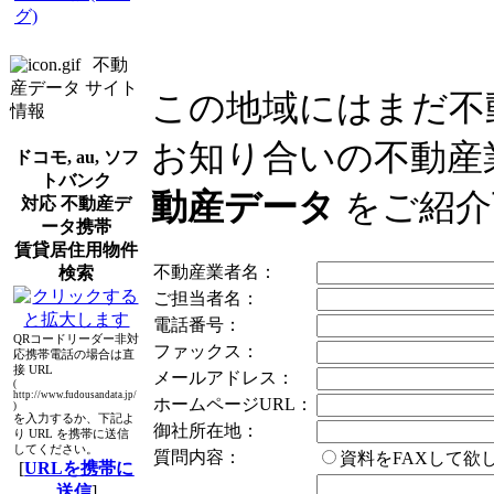
グ)
不動
産データ サイト
この地域にはまだ不
情報
お知り合いの不動産
ドコモ, au, ソフ
トバンク
動産データ
をご紹介
対応 不動産デ
ータ携帯
賃貸居住用物件
不動産業者名：
検索
ご担当者名：
電話番号：
QRコードリーダー非対
ファックス：
応携帯電話の場合は直
接 URL
メールアドレス：
(
http://www.fudousandata.jp/
ホームページURL：
)
を入力するか、下記よ
御社所在地：
り URL を携帯に送信
してください。
質問内容：
資料をFAXして
[
URLを携帯に
送信
]