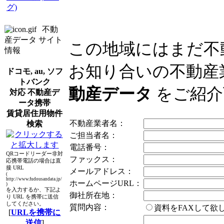
グ)
不動
産データ サイト
この地域にはまだ不
情報
お知り合いの不動産
ドコモ, au, ソフ
トバンク
動産データ
をご紹介
対応 不動産デ
ータ携帯
賃貸居住用物件
不動産業者名：
検索
ご担当者名：
電話番号：
QRコードリーダー非対
ファックス：
応携帯電話の場合は直
接 URL
メールアドレス：
(
http://www.fudousandata.jp/
ホームページURL：
)
を入力するか、下記よ
御社所在地：
り URL を携帯に送信
してください。
質問内容：
資料をFAXして
[
URLを携帯に
送信
]