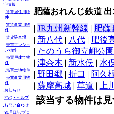
宅情報
肥薩おれんじ鉄道 出
賃貸居住用物
件
賃貸事業用物
|
JR九州新幹線
|
肥薩
件
|
新八代
|
八代
|
肥後
賃貸駐車場
売買マンショ
|
たのうら御立岬公園
ン物件
売買戸建て物
|
津奈木
|
新水俣
|
水
件
売買土地物件
|
野田郷
|
折口
|
阿久
売買事業用物
件
|
薩摩高城
|
草道
|
上
お知らせ
該当する物件は見
FAQ・ヘルプ
お問い合わせ
管理日記(ブロ