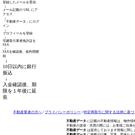
登録したメールを受信
↓
メール記載の URL にア
クセス
↓
「不動産データ」にログ
イン
↓
プロフィールを登録
↓
宅建取引業者免許証を
FAX
↓
FAXを確認後、仮利用開
始
↓
10日以内に銀行
振込
↓
入金確認後、期
限を１年後に延
長
不動産業者の方へ
/
プライバシーポリシー
/
特定商取引に関する法律に基づ
不動産データ
に記載の不動産情報は、物件情
不動産の賃借・売買の際には、お客様ご自身
不動産データ
は提供しております情報に関し
不動産データ
に掲載の記事、写真、図表など