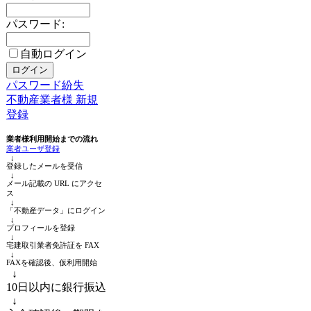
パスワード:
自動ログイン
パスワード紛失
不動産業者様 新規
登録
業者様利用開始までの流れ
業者ユーザ登録
↓
登録したメールを受信
↓
メール記載の URL にアクセ
ス
↓
「不動産データ」にログイン
↓
プロフィールを登録
↓
宅建取引業者免許証を FAX
↓
FAXを確認後、仮利用開始
↓
10日以内に銀行振込
↓