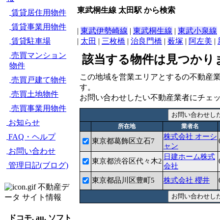
東武桐生線 太田駅 から検索
賃貸居住用物件
賃貸事業用物件
|
東武伊勢崎線
|
東武桐生線
|
東武小泉線
賃貸駐車場
|
太田
|
三枚橋
|
治良門橋
|
薮塚
|
阿左美
|
売買マンション
該当する物件は見つかり
物件
この地域を営業エリアとするの不動産
売買戸建て物件
す。
売買土地物件
お問い合わせしたい不動産業者にチェ
売買事業用物件
お知らせ
所在地
業者名
FAQ・ヘルプ
株式会社 オーシ
東京都葛飾区立石7
ャン
お問い合わせ
日建ホーム株式
東京都渋谷区代々木2
管理日記(ブログ)
会社
東京都品川区豊町5
株式会社 櫻井
不動産デ
ータ サイト情報
ドコモ, au, ソフト