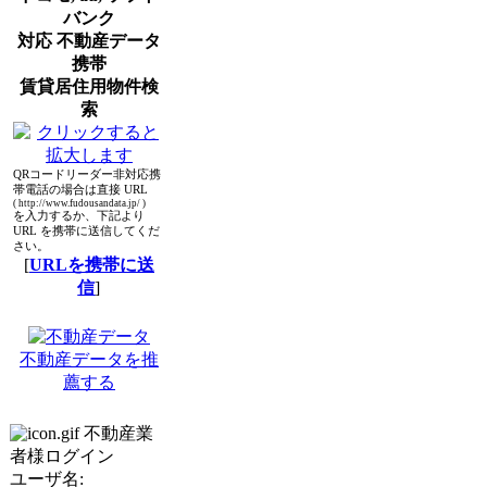
バンク
対応 不動産データ
携帯
賃貸居住用物件検
索
QRコードリーダー非対応携
帯電話の場合は直接 URL
( http://www.fudousandata.jp/ )
を入力するか、下記より
URL を携帯に送信してくだ
さい。
[
URLを携帯に送
信
]
不動産データを推
薦する
不動産業
者様ログイン
ユーザ名: