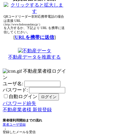
QRコードリーダー非対応携帯電話の場合
は直接 URL
( http://www.fudousandata.jp/ )
を入力するか、下記より URL を携帯に送
信してください。
[
URLを携帯に送信
]
不動産データを推薦する
不動産業者様ログイ
ン
ユーザ名:
パスワード:
自動ログイン
パスワード紛失
不動産業者様 新規登録
業者様利用開始までの流れ
業者ユーザ登録
↓
登録したメールを受信