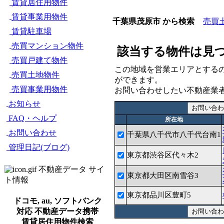
賃貸居住用物件
賃貸事業用物件
売買
千葉県茂原市 から検索
賃貸駐車場
売買マンション物件
該当する物件は見
売買戸建て物件
この地域を営業エリアとする
売買土地物件
ができます。
売買事業用物件
お問い合わせしたい不動産業
お知らせ
FAQ・ヘルプ
所在地
お問い合わせ
千葉県八千代市八千代台南1
管理日記(ブログ)
東京都渋谷区代々木2
不動産データ サイ
東京都大田区南雪谷3
ト情報
東京都品川区豊町5
ドコモ, au, ソフトバンク
対応 不動産データ携帯
賃貸居住用物件検索