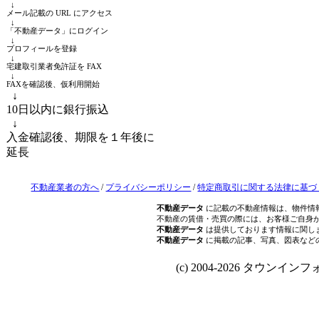
↓
メール記載の URL にアクセス
↓
「不動産データ」にログイン
↓
プロフィールを登録
↓
宅建取引業者免許証を FAX
↓
FAXを確認後、仮利用開始
↓
10日以内に銀行振込
↓
入金確認後、期限を１年後に
延長
不動産業者の方へ
/
プライバシーポリシー
/
特定商取引に関する法律に基づ
不動産データ
に記載の不動産情報は、物件情
不動産の賃借・売買の際には、お客様ご自身
不動産データ
は提供しております情報に関し
不動産データ
に掲載の記事、写真、図表など
(c) 2004-2026 タウンインフォ Al