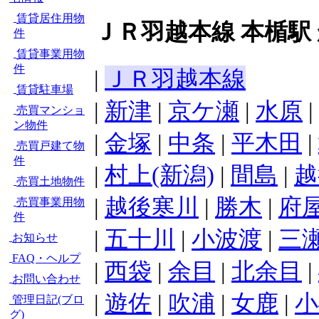
賃貸居住用物
ＪＲ羽越本線 本楯駅
件
賃貸事業用物
件
|
ＪＲ羽越本線
賃貸駐車場
|
新津
|
京ケ瀬
|
水原
|
売買マンショ
ン物件
|
金塚
|
中条
|
平木田
|
売買戸建て物
件
|
村上(新潟)
|
間島
|
越
売買土地物件
|
越後寒川
|
勝木
|
府
売買事業用物
件
|
五十川
|
小波渡
|
三
お知らせ
FAQ・ヘルプ
|
西袋
|
余目
|
北余目
|
お問い合わせ
|
遊佐
|
吹浦
|
女鹿
|
小
管理日記(ブロ
グ)