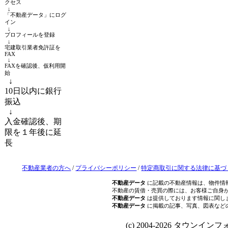
クセス
↓
「不動産データ」にログ
イン
↓
プロフィールを登録
↓
宅建取引業者免許証を
FAX
↓
FAXを確認後、仮利用開
始
↓
10日以内に銀行
振込
↓
入金確認後、期
限を１年後に延
長
不動産業者の方へ
/
プライバシーポリシー
/
特定商取引に関する法律に基づ
不動産データ
に記載の不動産情報は、物件情
不動産の賃借・売買の際には、お客様ご自身
不動産データ
は提供しております情報に関し
不動産データ
に掲載の記事、写真、図表など
(c) 2004-2026 タウンインフォ Al