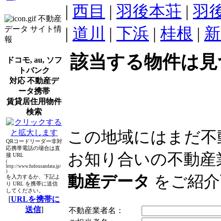
|
西目
|
羽後本荘
|
羽
不動産
|
道川
|
下浜
|
桂根
|
新
データ サイト情
報
該当する物件は見
ドコモ, au, ソフ
トバンク
対応 不動産デ
ータ携帯
賃貸居住用物件
検索
この地域にはまだ不
QRコードリーダー非対
応携帯電話の場合は直
お知り合いの不動産
接 URL
(
http://www.fudousandata.jp/
)
動産データ
をご紹介
を入力するか、下記よ
り URL を携帯に送信
してください。
[
URLを携帯に
送信
]
不動産業者名：