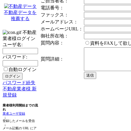
ご担当者名：
電話番号：
不動産データを
ファックス：
推薦する
メールアドレス：
ホームページURL：
不動産
御社所在地：
業者様ログイン
質問内容：
資料をFAXして
ユーザ名:
パスワード:
質問詳細：
自動ログイン
パスワード紛失
不動産業者様 新
規登録
業者様利用開始までの流
れ
業者ユーザ登録
↓
登録したメールを受信
↓
メール記載の URL にア